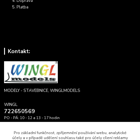
Doprava
Platba
Kontakt:
MODELY - STAVEBNICE, WINGLMODELS
WINGL
722650569
PO - PÁ: 10 - 12 a 13 - 17 hodin
info@winglmodels.cz
Pro základní funkčnost, zpříjemnění používání webu, analytické
účely a v případě udělení souhlasu také pro účely cílení reklamy