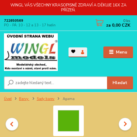
WINGL VÁS VŠECHNY KRASOPISNĚ ZDRAVÍ A DĚKUJE 16X ZA
PŘÍZEŇ.
0
ks
722650569
za
0,00 CZK
PO - PÁ: 10 - 12 a 13 - 17 hodin
Menu
Hledat
Úvod
Barvy
Sady barev
Agama