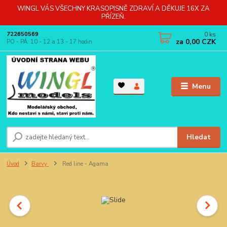
WINGL VÁS VŠECHNY KRASOPISNĚ ZDRAVÍ A DĚKUJE 16X ZA
PŘÍZEŇ.
0
ks
722650569
za
0,00 CZK
PO - PÁ: 10 - 12 a 13 - 17 hodin
Menu
Hledat
Úvod
Barvy
Red line - Agama