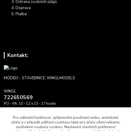
Ochrana osobních údajů
Doprava
Platba
Kontakt:
MODELY - STAVEBNICE, WINGLMODELS
WINGL
722650569
PO - PÁ: 10 - 12 a 13 - 17 hodin
info@winglmodels.cz
Pro základní funkčnost, zpříjemnění používání webu, analytické
účely a v případě udělení souhlasu také pro účely cílení reklamy
využíváme soubory cookies. Nastavení vlastních preferencí