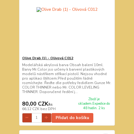
Olive Drab (1) - Olivová C012
Modelářská akrylová barva Obsah balení 10ml.
Barvy Mr.Color jso určeny k barvení plastikových
modelů nástřikem stříkací pistolí. Nejsou vhodné
pro aplikaci štětcem.Před použitím řádně
rozmíchejte. Řeďte dle potřeby ředidlem Gunze Mr.
COLOR THINNER nebo Mr. COLOR LEVELING
THINNER. Doporučené ředění j...
Zboží je
80,00 CZK
skladem.Expedice do
/
ks
48 hodin. 2 ks
66,12 CZK
bez DPH
Přidat do košíku