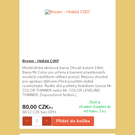
Brown - Hnědá C007
Modelářská akrylová barva Obsah balení 10ml.
Barvy Mr.Color jso určeny k barvení plastikových
modelů nástřikem stříkací pistolí. Nejsou vhodné
pro aplikaci štětcem.Před použitím řádně
rozmíchejte. Řeďte dle potřeby ředidlem Gunze Mr.
COLOR THINNER nebo Mr. COLOR LEVELING
THINNER. Doporučené ředění j...
Zboží je
80,00 CZK
skladem.Expedice do
/
ks
48 hodin. 2 ks
66,12 CZK
bez DPH
Přidat do košíku