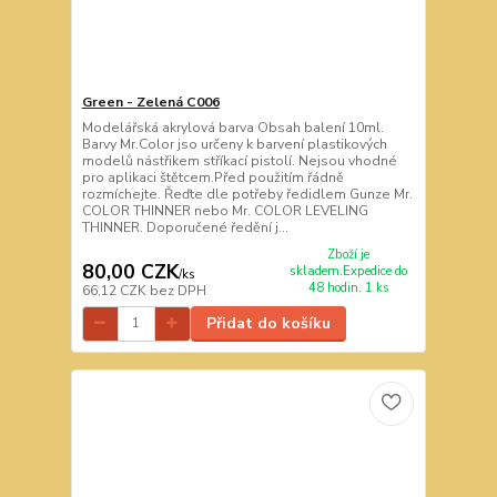
Green - Zelená C006
Modelářská akrylová barva Obsah balení 10ml.
Barvy Mr.Color jso určeny k barvení plastikových
modelů nástřikem stříkací pistolí. Nejsou vhodné
pro aplikaci štětcem.Před použitím řádně
rozmíchejte. Řeďte dle potřeby ředidlem Gunze Mr.
COLOR THINNER nebo Mr. COLOR LEVELING
THINNER. Doporučené ředění j...
Zboží je
80,00 CZK
skladem.Expedice do
/
ks
48 hodin. 1 ks
66,12 CZK
bez DPH
Přidat do košíku