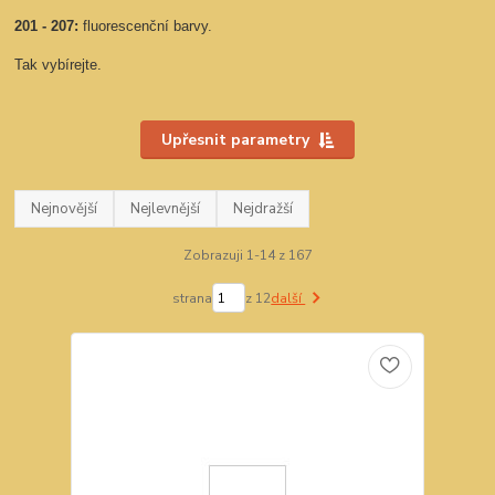
201 - 207:
fluorescenční barvy.
Tak vybírejte.
Upřesnit parametry
Nejnovější
Nejlevnější
Nejdražší
Zobrazuji 1-14 z 167
strana
z 12
další