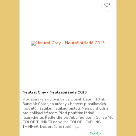
Neutral Gray - Neutrální šedá C013
Modelářská akrylová barva Obsah balení 10ml.
Barvy Mr.Color jso určeny k barvení plastikových
modelů nástřikem stříkací pistolí. Nejsou vhodné
pro aplikaci štětcem.Před použitím řádně
rozmíchejte. Řeďte dle potřeby ředidlem Gunze Mr.
COLOR THINNER nebo Mr. COLOR LEVELING
THINNER. Doporučené ředění j...
Zboží je