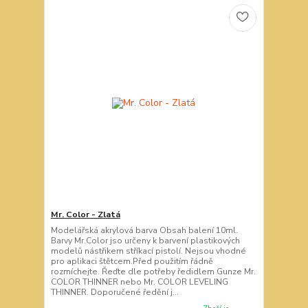
Mr. Color - Zlatá
Modelářská akrylová barva Obsah balení 10ml.
Barvy Mr.Color jso určeny k barvení plastikových
modelů nástřikem stříkací pistolí. Nejsou vhodné
pro aplikaci štětcem.Před použitím řádně
rozmíchejte. Řeďte dle potřeby ředidlem Gunze Mr.
COLOR THINNER nebo Mr. COLOR LEVELING
THINNER. Doporučené ředění j...