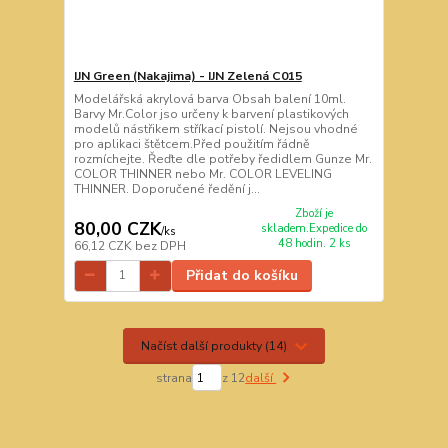
IJN Green (Nakajima) - IJN Zelená C015
Modelářská akrylová barva Obsah balení 10ml.
Barvy Mr.Color jso určeny k barvení plastikových
modelů nástřikem stříkací pistolí. Nejsou vhodné
pro aplikaci štětcem.Před použitím řádně
rozmíchejte. Řeďte dle potřeby ředidlem Gunze Mr.
COLOR THINNER nebo Mr. COLOR LEVELING
THINNER. Doporučené ředění j...
Zboží je
80,00 CZK
skladem.Expedice do
/
ks
48 hodin. 2 ks
66,12 CZK
bez DPH
Přidat do košíku
Načíst další produkty (14)
strana
z 12
další