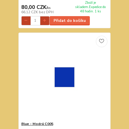
Zboží je
80,00 CZK
skladem.Expedice do
/
ks
48 hodin. 1 ks
66,12 CZK
bez DPH
Přidat do košíku
Blue - Modrá C005