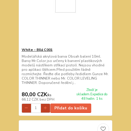
White - Bílá C001
Modelářská akrylová barva Obsah balení 10ml.
Barvy Mr.Color jso určeny k barvení plastikových
modelů nástřikem stříkací pistolí. Nejsou vhodné
pro aplikaci štětcem.Před použitím řádně
rozmíchejte. Řeďte dle potřeby ředidlem Gunze Mr.
COLOR THINNER nebo Mr. COLOR LEVELING
THINNER. Doporučené ředění j...
Zboží je
80,00 CZK
skladem.Expedice do
/
ks
48 hodin. 1 ks
66,12 CZK
bez DPH
Přidat do košíku