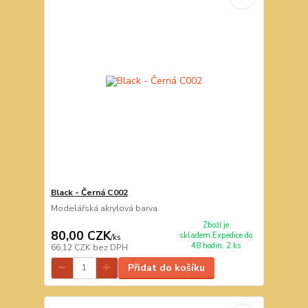
Black - Černá C002
Modelářská akrylová barva.
Zboží je
80,00 CZK
skladem.Expedice do
/
ks
48 hodin. 2 ks
66,12 CZK
bez DPH
Přidat do košíku