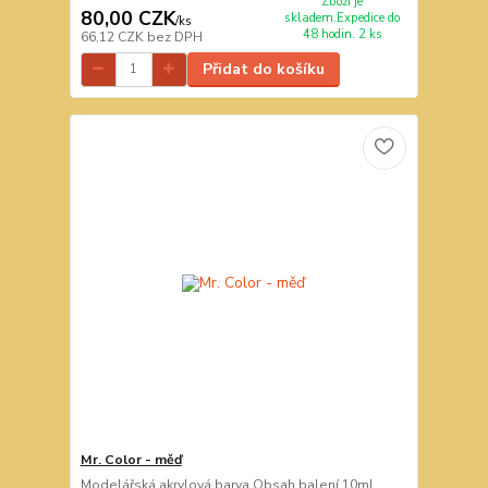
Zboží je
80,00 CZK
skladem.Expedice do
/
ks
48 hodin. 2 ks
66,12 CZK
bez DPH
Přidat do košíku
Mr. Color - měď
Modelářská akrylová barva Obsah balení 10ml.