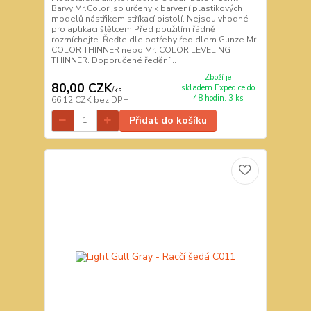
Barvy Mr.Color jso určeny k barvení plastikových
modelů nástřikem stříkací pistolí. Nejsou vhodné
pro aplikaci štětcem.Před použitím řádně
rozmíchejte. Řeďte dle potřeby ředidlem Gunze Mr.
COLOR THINNER nebo Mr. COLOR LEVELING
THINNER. Doporučené ředění...
Zboží je
80,00 CZK
skladem.Expedice do
/
ks
48 hodin. 3 ks
66,12 CZK
bez DPH
Přidat do košíku