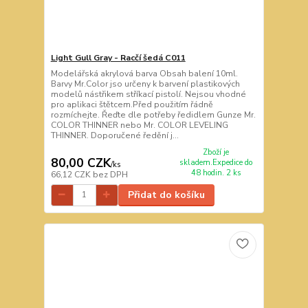
Light Gull Gray - Racčí šedá C011
Modelářská akrylová barva Obsah balení 10ml.
Barvy Mr.Color jso určeny k barvení plastikových
modelů nástřikem stříkací pistolí. Nejsou vhodné
pro aplikaci štětcem.Před použitím řádně
rozmíchejte. Řeďte dle potřeby ředidlem Gunze Mr.
COLOR THINNER nebo Mr. COLOR LEVELING
THINNER. Doporučené ředění j...
Zboží je
80,00 CZK
skladem.Expedice do
/
ks
48 hodin. 2 ks
66,12 CZK
bez DPH
Přidat do košíku