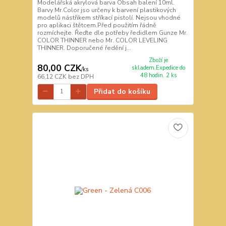
Modelářská akrylová barva Obsah balení 10ml.
Barvy Mr.Color jso určeny k barvení plastikových
modelů nástřikem stříkací pistolí. Nejsou vhodné
pro aplikaci štětcem.Před použitím řádně
rozmíchejte. Řeďte dle potřeby ředidlem Gunze Mr.
COLOR THINNER nebo Mr. COLOR LEVELING
THINNER. Doporučené ředění j...
Zboží je
80,00 CZK
skladem.Expedice do
/
ks
48 hodin. 2 ks
66,12 CZK
bez DPH
Přidat do košíku