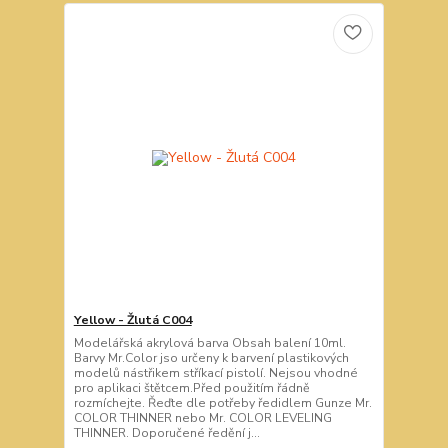
Yellow - Žlutá C004
Modelářská akrylová barva Obsah balení 10ml.
Barvy Mr.Color jso určeny k barvení plastikových
modelů nástřikem stříkací pistolí. Nejsou vhodné
pro aplikaci štětcem.Před použitím řádně
rozmíchejte. Řeďte dle potřeby ředidlem Gunze Mr.
COLOR THINNER nebo Mr. COLOR LEVELING
THINNER. Doporučené ředění j...