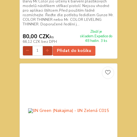
Barvy Mr.Color jso určeny k barvení plastikových
modelů nástřikem stříkací pistolí. Nejsou vhodné
pro aplikaci štětcem.Před použitím řádně
rozmíchejte. Řeďte dle potřeby ředidlem Gunze Mr.
COLOR THINNER nebo Mr. COLOR LEVELING
THINNER. Doporučené ředění j...
Zboží je
80,00 CZK
skladem.Expedice do
/
ks
48 hodin. 3 ks
66,12 CZK
bez DPH
Přidat do košíku