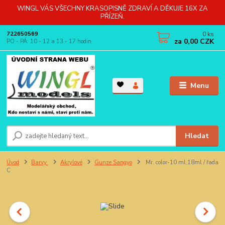
WINGL VÁS VŠECHNY KRASOPISNĚ ZDRAVÍ A DĚKUJE 16X ZA
PŘÍZEŇ.
0
ks
722650569
za
0,00 CZK
PO - PÁ: 10 - 12 a 13 - 17 hodin
Menu
Hledat
Úvod
Barvy
Akrylové
Gunze Sangyo
Mr. color-10 ml,18ml / řada
C