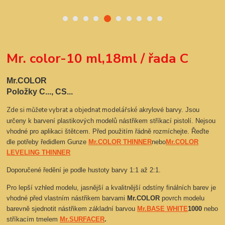
Mr. color-10 ml,18ml / řada C
Mr.COLOR
Položky C..., CS...
Zde si můžete vybrat a objednat m
odelářské
akrylové barvy. Jsou
určeny k barvení plastikových modelů nástřikem stříkací pistolí. Nejsou
vhodné pro aplikaci štětcem. Před použitím řádně rozmíchejte. Řeďte
dle potřeby ředidlem Gunze
Mr.COLOR THINNER
nebo
Mr.COLOR
LEVELING THINNER
Doporučené ředění je podle hustoty barvy 1:1 až 2:1.
Pro lepší vzhled modelu, jasnější a kvalitnější odstíny finálních barev je
vhodné před vlastním nástřikem barvami
Mr.COLOR
povrch modelu
barevně sjednotit nástřikem základní barvou
Mr.BASE WHITE
1000
nebo
stříkacím tmelem
Mr.SURFACER
.