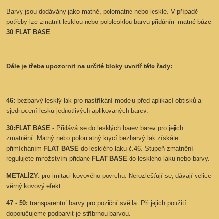
Barvy jsou dodávány jako matné, polomatné nebo lesklé. V případě
potřeby lze zmatnit lesklou nebo pololesklou barvu přidáním matné báze
30 FLAT BASE
.
Dále je třeba upozornit na určité bloky uvnitř této řady:
46:
bezbarvý lesklý lak pro nastříkání modelu před aplikací obtisků a
sjednocení lesku jednotlivých aplikovaných barev.
30:
FLAT BASE -
Přidává se do lesklých barev barev pro jejich
zmatnění. Matný nebo polomatný krycí bezbarvý lak získáte
přimícháním
FLAT BASE
do lesklého laku č.46. Stupeň zmatnění
regulujete množstvím přidané
FLAT BASE
do lesklého laku nebo barvy.
METALÍZY:
pro imitaci kovového povrchu. Nerozlešťují se, dávají velice
věrný kovový efekt.
47 - 50:
transparentní barvy pro poziční světla. Při jejich použití
doporučujeme podbarvit je stříbrnou barvou.