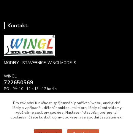
Kontakt:
MODELY - STAVEBNICE, WINGLMODELS
WINGL
722650569
PO - PÁ: 10 - 12 a 13 - 17 hodin
info@winglmodels.cz
Pro základní funkčnost, zpříjemnění používání webu, analytické
účely a v případě udělení souhlasu také pro účely cílení reklamy
využíváme soubory cookies. Nastavení vlastních preferencí
cookies můžete kdykoli upravit odkazem ve spodní části stránek.