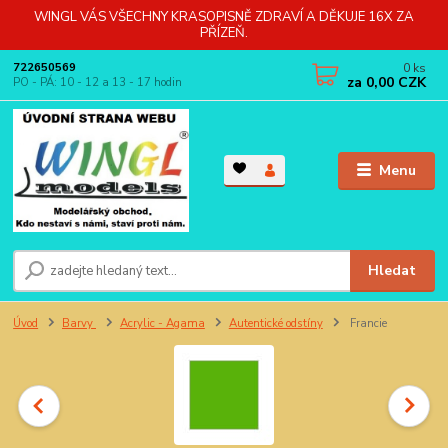
WINGL VÁS VŠECHNY KRASOPISNĚ ZDRAVÍ A DĚKUJE 16X ZA
PŘÍZEŇ.
0
ks
722650569
za
0,00 CZK
PO - PÁ: 10 - 12 a 13 - 17 hodin
Menu
Hledat
Úvod
Barvy
Acrylic - Agama
Autentické odstíny
Francie