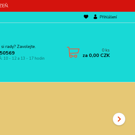
ZEŇ.
Přihlášení
 si rady? Zavolejte.
0
ks
50569
za
0,00 CZK
Á: 10 - 12 a 13 - 17 hodin