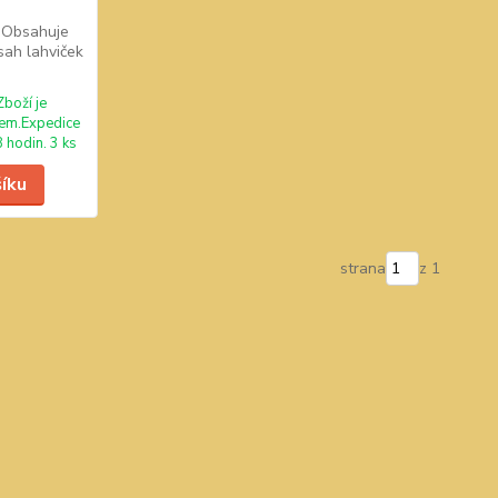
. Obsahuje
sah lahviček
Zboží je
em.Expedice
 hodin. 3 ks
šíku
strana
z 1