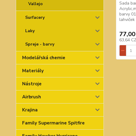
Sada ba
Vallejo
Acrylic,
barvy 0
Surfacery
lahviček
Laky
77,00
63,64 C
Spreje - barvy
Modelářská chemie
Materiály
Nástroje
Airbrush
Krajina
Family Supermarine Spitfire