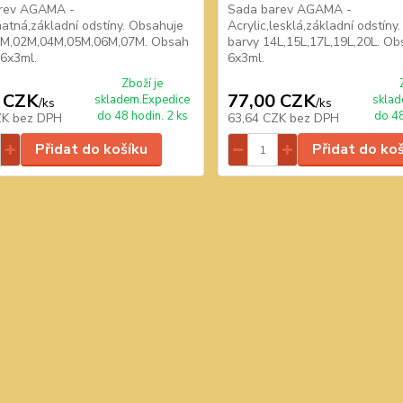
rev AGAMA -
Sada barev AGAMA -
matná,základní odstíny. Obsahuje
Acrylic,lesklá,základní odstíny
1M,02M,04M,05M,06M,07M. Obsah
barvy 14L,15L,17L,19L,20L. Ob
 6x3ml.
6x3ml.
Zboží je
 CZK
77,00 CZK
skladem.Expedice
sklad
/
ks
/
ks
do 48 hodin. 2 ks
do 48
ZK
bez DPH
63,64 CZK
bez DPH
Přidat do košíku
Přidat do ko