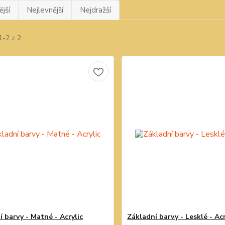
jší
Nejlevnější
Nejdražší
1-2 z 2
 barvy - Matné - Acrylic
Základní barvy - Lesklé - Acr