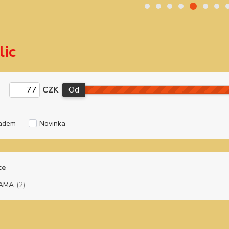
lic
CZK
Od
adem
Novinka
ce
AMA
(2)