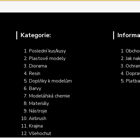
Kategorie:
Informa
Poslední kus/kusy
Obcho
Plastové modely
Jak na
Diorama
Ochran
Resin
Dopra
Doplňky k modelům
Platba
Barvy
Modelářská chemie
Materiály
Nástroje
Airbrush
Krajina
Všehochuť