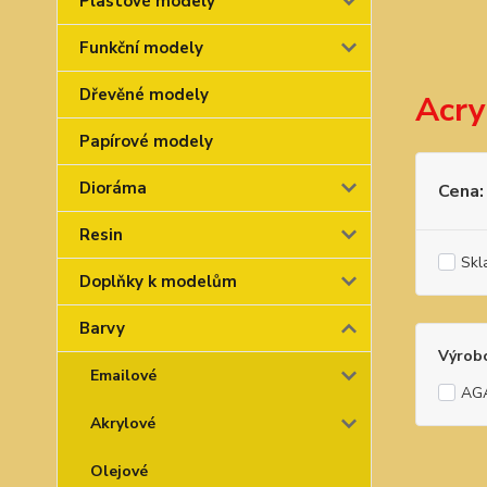
Plastové modely
Funkční modely
Dřevěné modely
Acry
Papírové modely
Dioráma
Cena:
Resin
Skl
Doplňky k modelům
Barvy
Výrob
Emailové
AG
Akrylové
Olejové