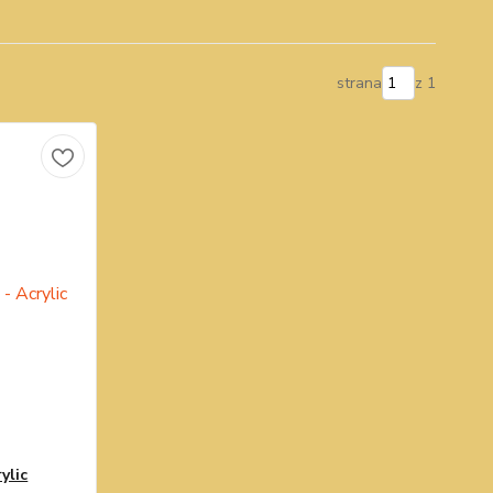
strana
z 1
ylic