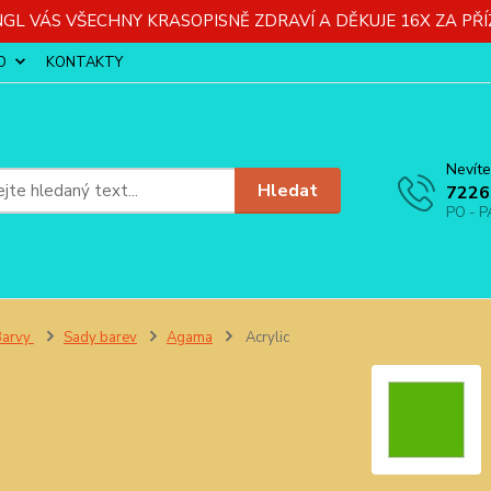
GL VÁS VŠECHNY KRASOPISNĚ ZDRAVÍ A DĚKUJE 16X ZA PŘÍ
O
KONTAKTY
Nevíte
Hledat
7226
PO - P
Barvy
Sady barev
Agama
Acrylic