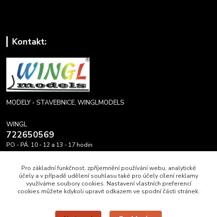
Kontakt:
MODELY - STAVEBNICE, WINGLMODELS
WINGL
722650569
PO - PÁ: 10 - 12 a 13 - 17 hodin
info@winglmodels.cz
Pro základní funkčnost, zpříjemnění používání webu, analytické
účely a v případě udělení souhlasu také pro účely cílení reklamy
využíváme soubory cookies. Nastavení vlastních preferencí
cookies můžete kdykoli upravit odkazem ve spodní části stránek.