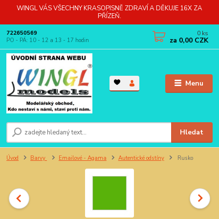
WINGL VÁS VŠECHNY KRASOPISNĚ ZDRAVÍ A DĚKUJE 16X ZA
PŘÍZEŇ.
0
ks
722650569
za
0,00 CZK
PO - PÁ: 10 - 12 a 13 - 17 hodin
Menu
Hledat
Úvod
Barvy
Emailové - Agama
Autentické odstíny
Rusko