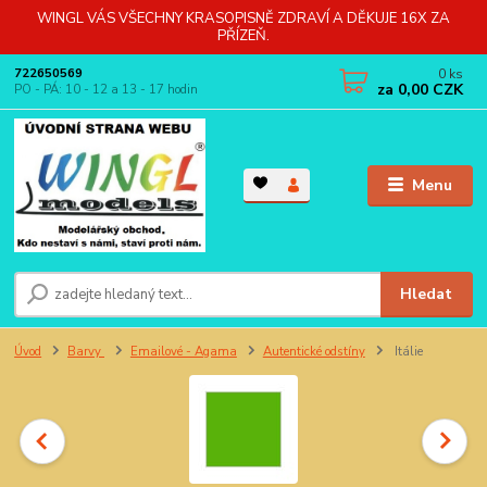
WINGL VÁS VŠECHNY KRASOPISNĚ ZDRAVÍ A DĚKUJE 16X ZA
PŘÍZEŇ.
0
ks
722650569
za
0,00 CZK
PO - PÁ: 10 - 12 a 13 - 17 hodin
Menu
Hledat
Úvod
Barvy
Emailové - Agama
Autentické odstíny
Itálie