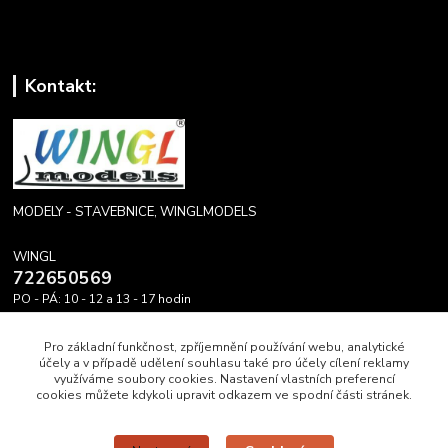
Kontakt:
MODELY - STAVEBNICE, WINGLMODELS
WINGL
722650569
PO - PÁ: 10 - 12 a 13 - 17 hodin
info@winglmodels.cz
Pro základní funkčnost, zpříjemnění používání webu, analytické
účely a v případě udělení souhlasu také pro účely cílení reklamy
využíváme soubory cookies. Nastavení vlastních preferencí
cookies můžete kdykoli upravit odkazem ve spodní části stránek.