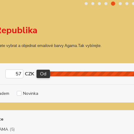
Republika
ete vybrat a objednat emailové barvy Agama.Tak vybírejte.
CZK
Od
adem
Novinka
ce
AMA
(5)