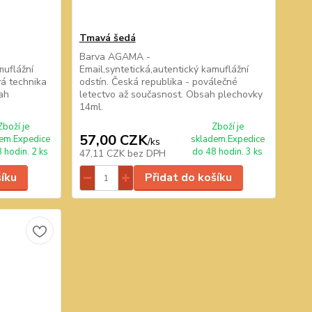
Tmavá šedá
Barva AGAMA -
muflážní
Email,syntetická,autentický kamuflážní
vá technika
odstín. Česká republika - poválečné
ah
letectvo až současnost. Obsah plechovky
14ml.
Zboží je
Zboží je
57,00 CZK
em.Expedice
skladem.Expedice
/
ks
 hodin. 2 ks
do 48 hodin. 3 ks
47,11 CZK
bez DPH
šíku
Přidat do košíku