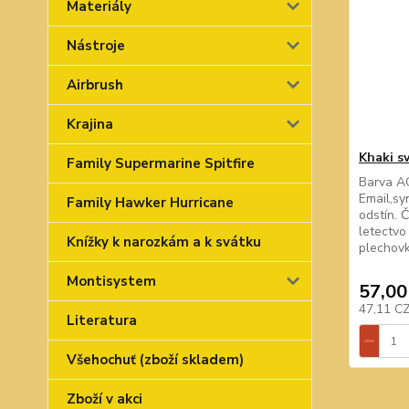
Materiály
Nástroje
Airbrush
Krajina
Khaki s
Family Supermarine Spitfire
Barva A
Email,sy
Family Hawker Hurricane
odstín. 
letectvo
Knížky k narozkám a k svátku
plechovk
Montisystem
57,00
47,11 C
Literatura
Všehochuť (zboží skladem)
Zboží v akci