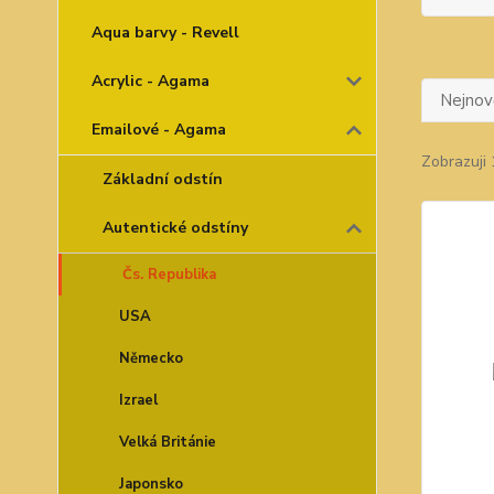
Aqua barvy - Revell
Acrylic - Agama
Nejnově
Emailové - Agama
Zobrazuji 
Základní odstín
Autentické odstíny
Čs. Republika
USA
Německo
Izrael
Velká Británie
Japonsko