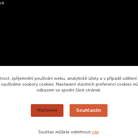
va
čnost, zpříjemnění používání webu, analytické účely a v případě udělení
y využíváme soubory cookies. Nastavení vlastních preferencí cookies mů
odkazem ve spodní části stránek.
Upravit sběr cookies.
Souhlasím
Nastavení
Souhlas můžete odmítnout
zde
.