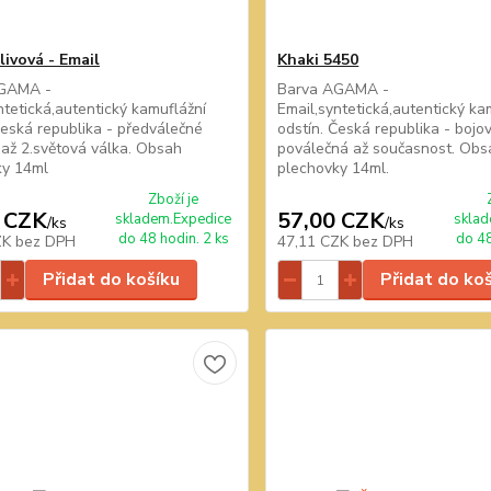
livová - Email
Khaki 5450
GAMA -
Barva AGAMA -
ntetická,autentický kamuflážní
Email,syntetická,autentický ka
Česká republika - předválečné
odstín. Česká republika - bojo
 až 2.světová válka. Obsah
poválečná až současnost. Obs
ky 14ml
plechovky 14ml.
Zboží je
 CZK
57,00 CZK
skladem.Expedice
sklad
/
ks
/
ks
do 48 hodin. 2 ks
do 48
ZK
bez DPH
47,11 CZK
bez DPH
Přidat do košíku
Přidat do ko