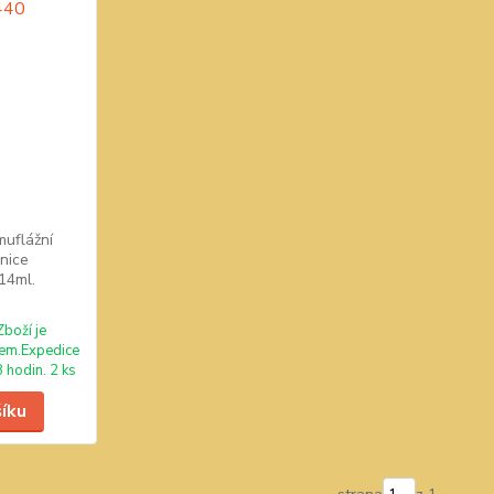
muflážní
znice
14ml.
Zboží je
em.Expedice
 hodin. 2 ks
šíku