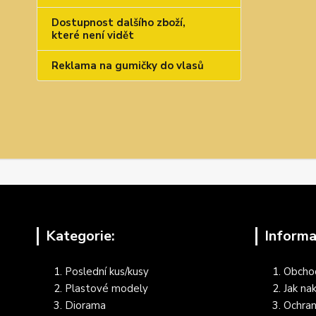
Dostupnost dalšího zboží,
které není vidět
Reklama na gumičky do vlasů
Kategorie:
Informa
Poslední kus/kusy
Obcho
Plastové modely
Jak na
Diorama
Ochran