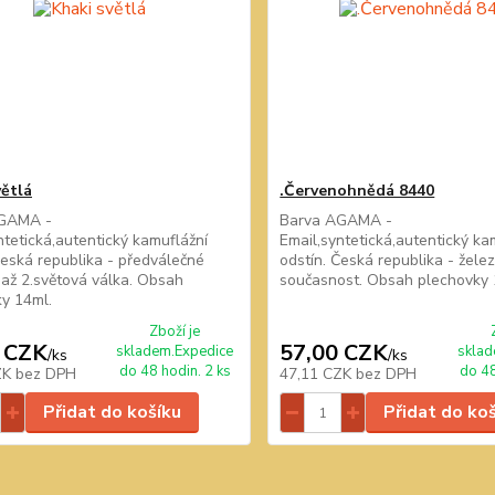
větlá
.Červenohnědá 8440
GAMA -
Barva AGAMA -
ntetická,autentický kamuflážní
Email,syntetická,autentický ka
Česká republika - předválečné
odstín. Česká republika - žele
 až 2.světová válka. Obsah
současnost. Obsah plechovky 
y 14ml.
Zboží je
 CZK
57,00 CZK
skladem.Expedice
sklad
/
ks
/
ks
do 48 hodin. 2 ks
do 48
ZK
bez DPH
47,11 CZK
bez DPH
Přidat do košíku
Přidat do ko