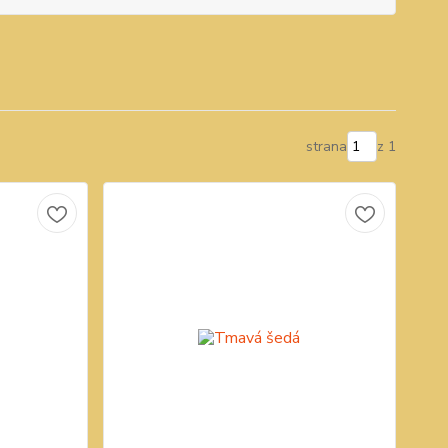
strana
z 1