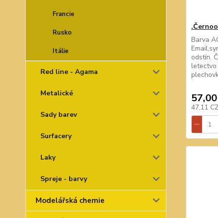
Francie
.Černoo
Rusko
Barva A
Email,sy
Itálie
odstín. 
letectvo
Red line - Agama
plechov
Metalické
57,00
47,11 C
Sady barev
Surfacery
Laky
Spreje - barvy
Modelářská chemie