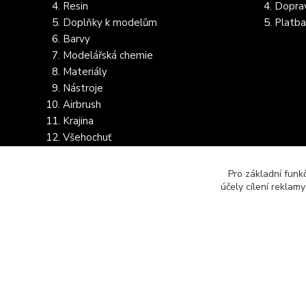
Resin
Dopra
Doplňky k modelům
Platba
Barvy
Modelářská chemie
Materiály
Nástroje
Airbrush
Krajina
Všehochuť
Dostupnost dalšího zboží
Pro základní funk
účely cílení reklam
WINGL DĚKUJE A PŘEJE HEZKÝ DEN A MODRÉ NEBE.