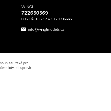
WINGL
722650569
PO - PÁ: 10 - 12 a 13 - 17 hodin
info@winglmodels.cz
 souhlasu také pro
žete kdykoli upravit
Vytvořeno na
Eshop-rychle.cz