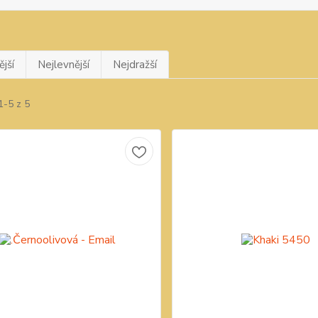
jší
Nejlevnější
Nejdražší
1-5 z 5