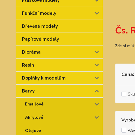
Plastové modely
Funkční modely
Dřevěné modely
Čs. 
Papírové modely
Zde si můž
Dioráma
Resin
Cena:
Doplňky k modelům
Barvy
Skl
Emailové
Akrylové
Výrob
AG
Olejové