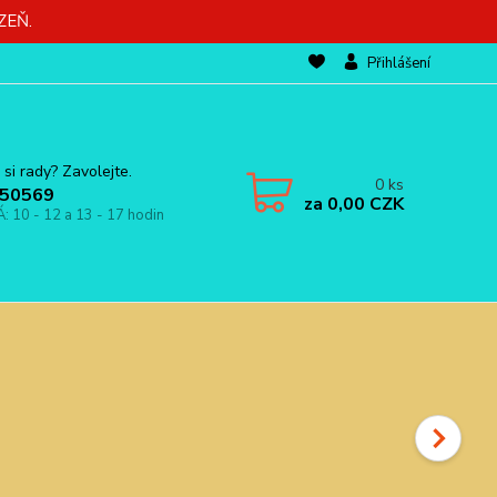
ZEŇ.
Přihlášení
 si rady? Zavolejte.
0
ks
50569
za
0,00 CZK
Á: 10 - 12 a 13 - 17 hodin