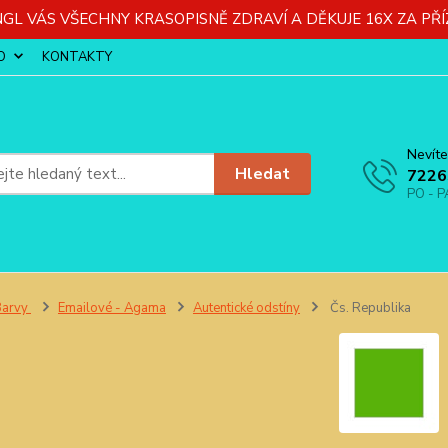
GL VÁS VŠECHNY KRASOPISNĚ ZDRAVÍ A DĚKUJE 16X ZA PŘÍ
O
KONTAKTY
Nevíte
Hledat
7226
PO - P
Barvy
Emailové - Agama
Autentické odstíny
Čs. Republika