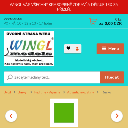
WINGL VÁS VŠECHNY KRASOPISNĚ ZDRAVÍ A DĚKUJE 16X ZA
PŘÍZEŇ.
0
ks
722650569
za
0,00 CZK
PO - PÁ: 10 - 12 a 13 - 17 hodin
Menu
Hledat
Úvod
Barvy
Red line - Agama
Autentické odstíny
Rusko