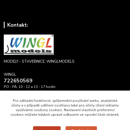
Kontakt:
MODELY - STAVEBNICE, WINGLMODELS
WINGL
722650569
PO - PÁ: 10 - 12 a 13 - 17 hodin
info@winglmodels.cz
Pro základní funkčnost, zpříjemnění používání webu, analytické
účely a v případě udělení souhlasu také pro účely cílení reklamy
využíváme soubory cookies. Nastavení vlastních preferencí
cookies můžete kdykoli upravit odkazem ve spodní části stránek.