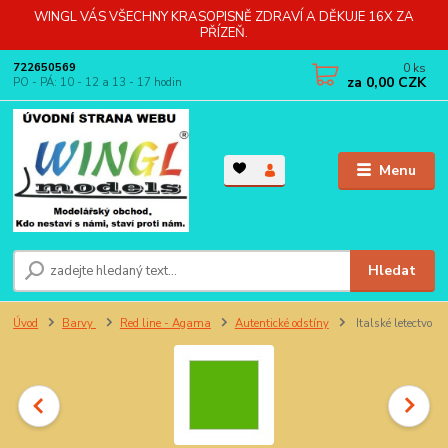
WINGL VÁS VŠECHNY KRASOPISNĚ ZDRAVÍ A DĚKUJE 16X ZA
PŘÍZEŇ.
0
ks
722650569
za
0,00 CZK
PO - PÁ: 10 - 12 a 13 - 17 hodin
Menu
Hledat
Úvod
Barvy
Red line - Agama
Autentické odstíny
Italské letectvo