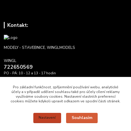
Kontakt:
MODELY - STAVEBNICE, WINGLMODELS
WINGL
722650569
PO - PÁ: 10 - 12 a 13 - 17 hodin
info@winglmodels.cz
Pro základní funkčnost, zpříjemnění používání webu, analytické
účely a v případě udělení souhlasu také pro účely cílení reklamy
využíváme soubory cookies. Nastavení vlastních preferencí
cookies můžete kdykoli upravit odkazem ve spodní části stránek.
Upravit sběr cookies.
Souhlasím
Nastavení