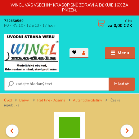
WINGL VÁS VŠECHNY KRASOPISNĚ ZDRAVÍ A DĚKUJE 16X ZA
PŘÍZEŇ.
0
ks
722650569
za
0,00 CZK
PO - PÁ: 10 - 12 a 13 - 17 hodin
Menu
Hledat
Úvod
Barvy
Red line - Agama
Autentické odstíny
Česká
republika