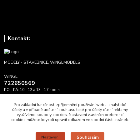
Kontakt:
MODELY - STAVEBNICE, WINGLMODELS
WINGL
722650569
PO - PÁ: 10 - 12 a 13 - 17 hodin
info@winglmodels.cz
Pro základní funkčnost, zpříjemnění používání webu, analytické
účely a v případě udělení souhlasu také pro účely cílení reklamy
využíváme soubory cookies. Nastavení vlastních preferencí
cookies můžete kdykoli upravit odkazem ve spodní části stránek.
Upravit sběr cookies.
Souhlasím
Nastavení