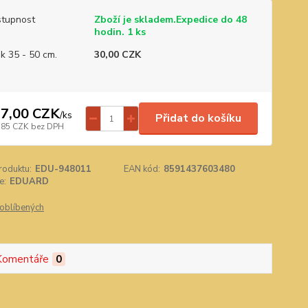
tupnost
Zboží je skladem.Expedice do 48
hodin. 1 ks
ik 35 - 50 cm.
30,00 CZK
7,00 CZK
/
ks
Přidat do košíku
,85 CZK
bez DPH
roduktu:
EDU-948011
EAN kód:
8591437603480
e:
EDUARD
oblíbených
Komentáře
0