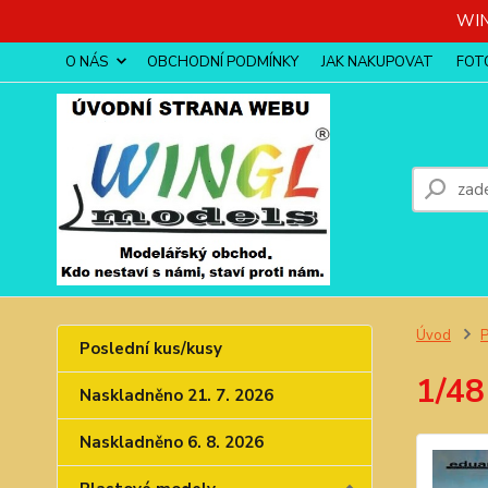
WIN
O NÁS
OBCHODNÍ PODMÍNKY
JAK NAKUPOVAT
FOT
Úvod
P
Poslední kus/kusy
1/48
Naskladněno 21. 7. 2026
Naskladněno 6. 8. 2026