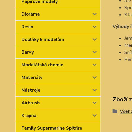
3D 
Papírové modely
Spe
Dioráma
Sta
Výhody 
Resin
Jem
Doplňky k modelům
Men
Sní
Barvy
Per
Modelářská chemie
Materiály
Nástroje
Zboží 
Airbrush
Všeho
Krajina
Family Supermarine Spitfire