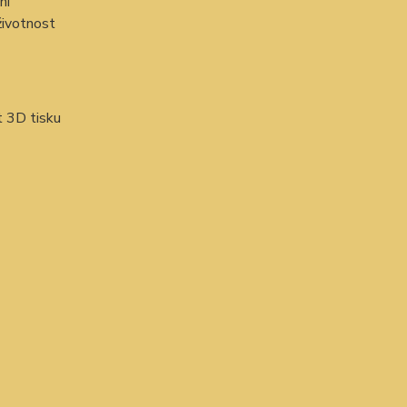
ní
životnost
t 3D tisku