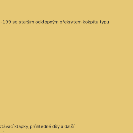
S-199 se starším odklopným překrytem kokpitu typu
u
istávací klapky, průhledné díly a další