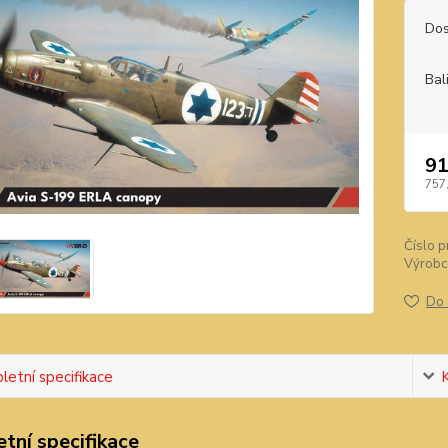
Dos
Bal
91
757
Číslo p
Výrobc
Do 
etní specifikace
tní specifikace