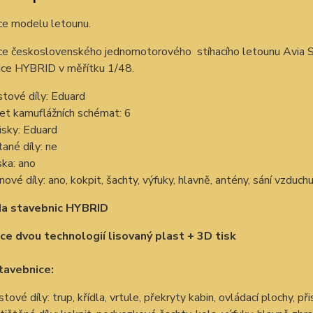
ce modelu letounu.
ce československého jednomotorového stíhacího letounu Avia 
ce HYBRID v měřítku 1/48.
stové díly: Eduard
et kamuflážních schémat: 6
isky: Eduard
tané díly: ne
ka: ano
inové díly: ano, kokpit, šachty, výfuky, hlavně, antény, sání vzduch
da stavebnic HYBRID
e dvou technologií lisovaný plast + 3D tisk
tavebnice:
stové díly: trup, křídla, vrtule, překryty kabin, ovládací plochy, př