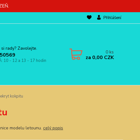
ZEŇ.
Přihlášení
 si rady? Zavolejte.
0
ks
50569
za
0,00 CZK
Á: 10 - 12 a 13 - 17 hodin
kryt kokpitu
tu
nice modelu letounu.
celý popis