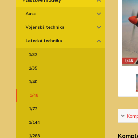
Plastové modely
Auta
Vojenská technika
Letecká technika
1/32
1/35
1/40
1/48
1/72
Kompl
1/144
Komple
1/288