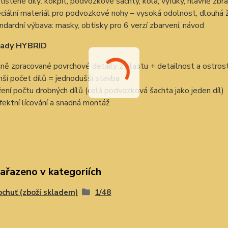
tištěné díly: kokpit, podvozkové šachty, kola, výfuky, hlavně zbra
ciální materiál pro podvozkové nohy – vysoká odolnost, dlouhá 
ndardní výbava: masky, obtisky pro 6 verzí zbarvení, návod
řady HYBRID
ně zpracované povrchové detaily z plastu + detailnost a ostros
ší počet dílů = jednodušší stavba
žení počtu drobných dílů (celá podvozková šachta jako jeden díl)
fektní lícování a snadná montáž
zařazeno v kategoriích
chuť (zboží skladem)
1/48