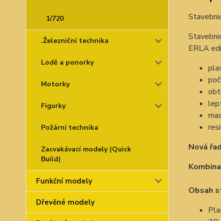
Stavebni
1/720
Stavebni
.Železniční technika
ERLA edi
Lodě a ponorky
pla
poč
Motorky
obt
lep
Figurky
mas
res
Požární technika
Nová řa
Zacvakávací modely (Quick
Build)
Kombinac
Funkční modely
Obsah s
Dřevěné modely
Pla