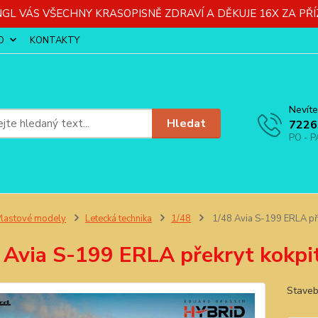
GL VÁS VŠECHNY KRASOPISNĚ ZDRAVÍ A DĚKUJE 16X ZA PŘÍ
O
KONTAKTY
Nevíte
Hledat
7226
PO - P
lastové modely
Letecká technika
1/48
1/48 Avia S-199 ERLA pře
 Avia S-199 ERLA překryt kokpi
Staveb