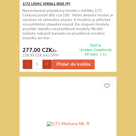
1/72 USMC M60A1 RISE (P)
Nesestavený plastikový model v měřítku 1/72
Celkový počet dílů cca 100 Velmi detailní model je
vyroben ze zeleného plastu. K modelu je přiložen
srozumitelný stavební návod. Ke slepení modelu
použijte lepidlo na plastikové modely. Model
můžete nabarvit barvami na plastikové modely.
(lepidlo ani bar...
Zboží je
277,00 CZK
skladem.Expedice do
/
ks
48 hodin. 1 ks
228,93 CZK
bez DPH
Přidat do košíku