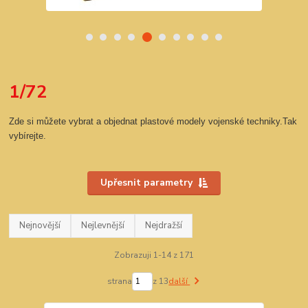
1/72
Zde si můžete vybrat a objednat plastové modely vojenské techniky.Tak
vybírejte.
Upřesnit parametry
Nejnovější
Nejlevnější
Nejdražší
Zobrazuji 1-14 z 171
strana
z 13
další