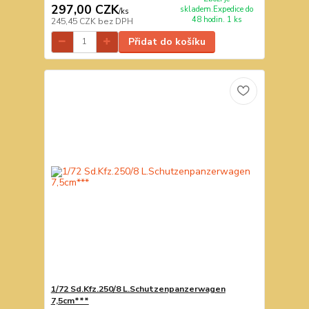
297,00 CZK
skladem.Expedice do
/
ks
48 hodin. 1 ks
245,45 CZK
bez DPH
Přidat do košíku
1/72 Sd.Kfz.250/8 L.Schutzenpanzerwagen
7,5cm***