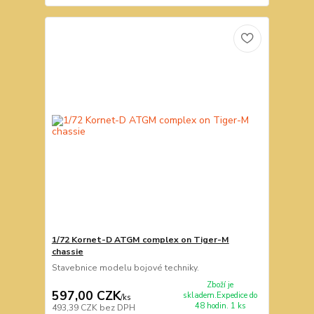
1/72 Kornet-D ATGM complex on Tiger-M
chassie
Stavebnice modelu bojové techniky.
Zboží je
597,00 CZK
skladem.Expedice do
/
ks
48 hodin. 1 ks
493,39 CZK
bez DPH