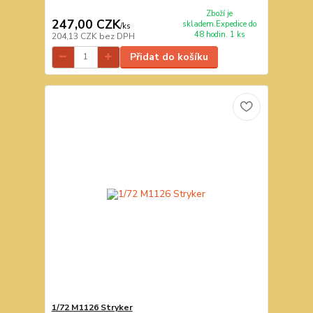
Zboží je
247,00 CZK
skladem.Expedice do
/
ks
48 hodin. 1 ks
204,13 CZK
bez DPH
Přidat do košíku
1/72 M1126 Stryker