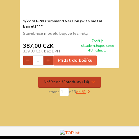
1/72 SU-76I Command Version (with metal
barrel)***
Stavebnice modelu bojové techniky.
Zboží je
387,00 CZK
skladem.Expedice do
48 hodin. 1
319,83 CZK
bez DPH
Přidat do košíku
Načíst další produkty (14)
strana
z 13
další