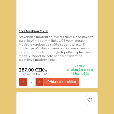
1/72 Merkava Mk. III
Stavebnice modelu bojové techniky. Nesestavený
plastikový model v měřítku 1/72 Velmi detailní
model je vyroben ze světle šedého plastu. K
modelu je přiložen srozumitelný stavební návod.
Ke slepení modelu použijte lepidlo na plastikové
modely. Model můžete nabarvit barvami na
plastikové modely. (lepi...
Zboží je
287,00 CZK
skladem.Expedice do
/
ks
48 hodin. 1 ks
237,19 CZK
bez DPH
Přidat do košíku