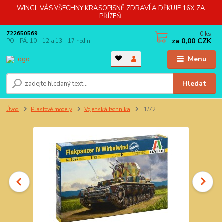
WINGL VÁS VŠECHNY KRASOPISNĚ ZDRAVÍ A DĚKUJE 16X ZA
PŘÍZEŇ.
0
ks
722650569
za
0,00 CZK
PO - PÁ: 10 - 12 a 13 - 17 hodin
Menu
Hledat
Úvod
Plastové modely
Vojenská technika
1/72