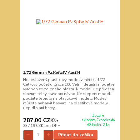
1/72 German Pz.Kpfw.IV Ausf.H
Nesestavený plastikový model v měřítku 1/72
Celkový počet dílů cca 100 Velmi detailní model je
vyroben ze zeleného plastu. K modelu je přiložen
srozumitelný stavební návod. Ke slepení modelu
použijte lepidlo na plastikové modely. Model
můžete nabarvit barvami na plastikové modely.
(lepidlo ani barvy...
Zboží je
287,00 CZK
skladem.Expedice do
/
ks
48 hodin. 2 ks
237,19 CZK
bez DPH
Přidat do košíku