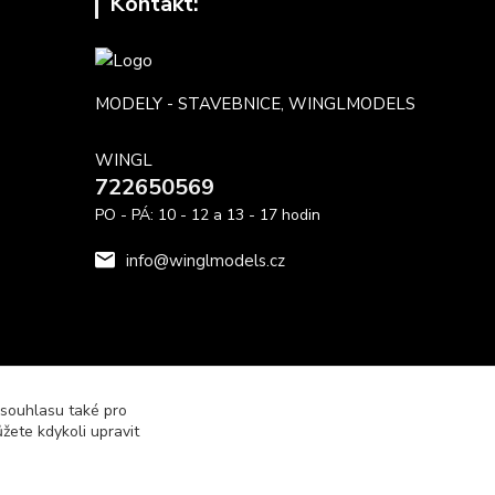
Kontakt:
MODELY - STAVEBNICE, WINGLMODELS
WINGL
722650569
PO - PÁ: 10 - 12 a 13 - 17 hodin
info@winglmodels.cz
 souhlasu také pro
žete kdykoli upravit