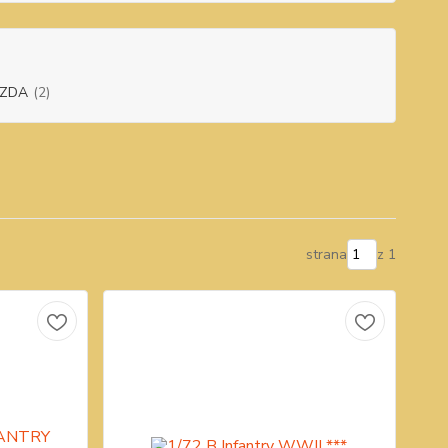
ZDA
(2)
strana
z 1