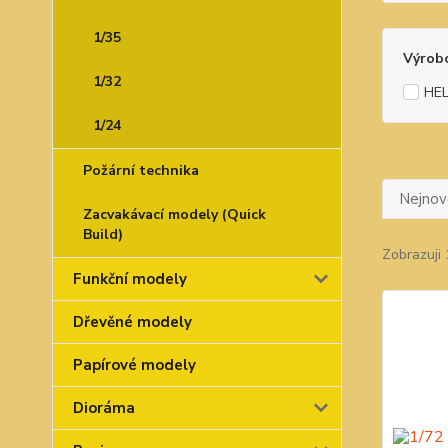
1/35
Výrob
1/32
HE
1/24
Požární technika
Nejnově
Zacvakávací modely (Quick
Build)
Zobrazuji 
Funkční modely
Dřevěné modely
Papírové modely
Dioráma