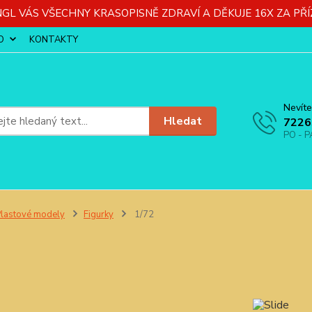
GL VÁS VŠECHNY KRASOPISNĚ ZDRAVÍ A DĚKUJE 16X ZA PŘÍ
O
KONTAKTY
Nevíte
Hledat
7226
PO - P
lastové modely
Figurky
1/72