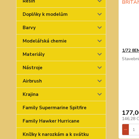
Resin
Doplňky k modelům
Barvy
Modelářská chemie
1/72 8
Materiály
Stavebni
Nástroje
Airbrush
Krajina
Family Supermarine Spitfire
177,0
146,28 
Family Hawker Hurricane
Knížky k narozkám a k svátku