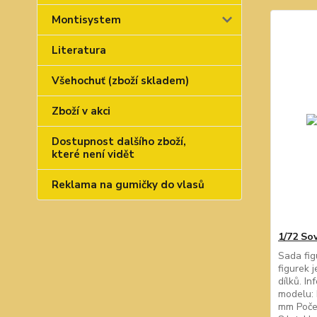
Montisystem
Literatura
Všehochuť (zboží skladem)
Zboží v akci
Dostupnost dalšího zboží,
které není vidět
Reklama na gumičky do vlasů
1/72 Sov
Sada fig
figurek 
dílků. In
modelu: 
mm Počet