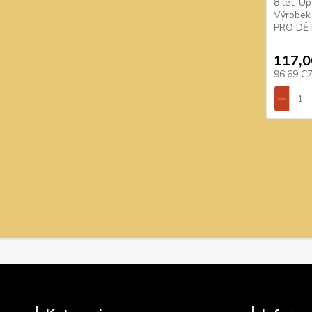
8 let. U
Výrobek
PRO DĚTI
117,0
96,69 C