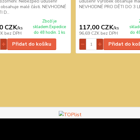
pozornění: Nebezpečí udušení!
udušení! Výrobek obsahuje mal
 obsahuje malé části. NEVHODNÉ
NEVHODNÉ PRO DĚTI DO 3 L
 D...
Zboží je
0 CZK
117,00 CZK
skladem.Expedice
sklad
/
ks
/
ks
do 48 hodin. 1 ks
do 48
ZK
bez DPH
96,69 CZK
bez DPH
Přidat do košíku
Přidat do ko