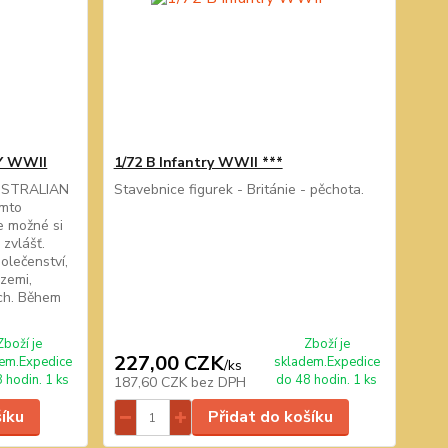
Y WWII
1/72 B Infantry WWII ***
AUSTRALIAN
Stavebnice figurek - Británie - pěchota.
ěmto
le možné si
 zvlášť.
polečenství,
zemi,
ách. Během
Zboží je
Zboží je
227,00 CZK
em.Expedice
skladem.Expedice
/
ks
 hodin. 1 ks
do 48 hodin. 1 ks
187,60 CZK
bez DPH
šíku
Přidat do košíku