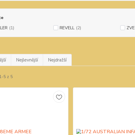
ce
LLER
(1)
REVELL
(2)
ZVE
jší
Nejlevnější
Nejdražší
1-5 z 5