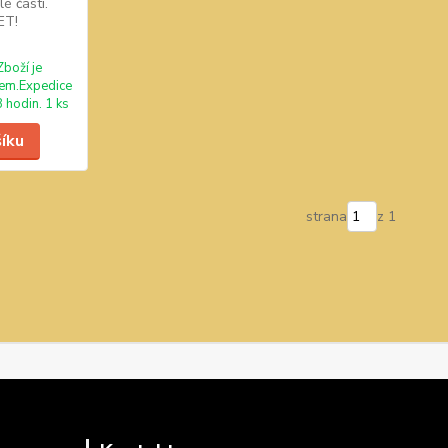
é části.
ET!
Zboží je
em.Expedice
 hodin. 1 ks
šíku
strana
z 1