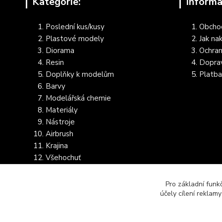
Kategorie:
Informa
Poslední kus/kusy
Obcho
Plastové modely
Jak na
Diorama
Ochran
Resin
Dopra
Doplňky k modelům
Platba
Barvy
Modelářská chemie
Materiály
Nástroje
Airbrush
Krajina
Všehochuť
Dostupnost dalšího zboží
Pro základní funk
účely cílení reklam