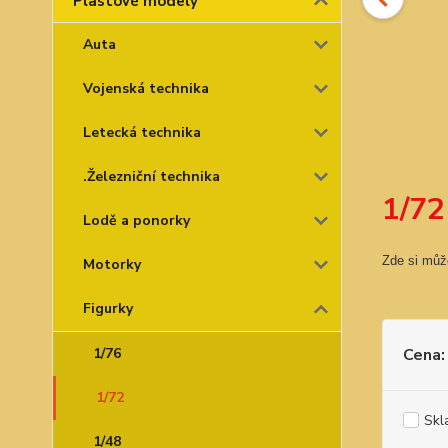
Plastové modely
Auta
Vojenská technika
Letecká technika
.Železniční technika
1/72
Lodě a ponorky
Zde si může
Motorky
Figurky
1/76
Cena:
1/72
Skl
1/48