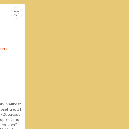
ly. Velikost
 obsahuje: 21
:72Velikost
1Doporučeno
 Nebezpečí