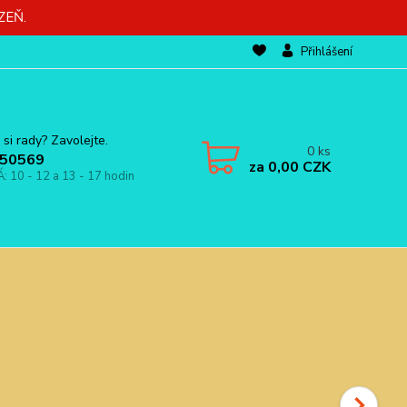
ZEŇ.
Přihlášení
 si rady? Zavolejte.
0
ks
50569
za
0,00 CZK
Á: 10 - 12 a 13 - 17 hodin