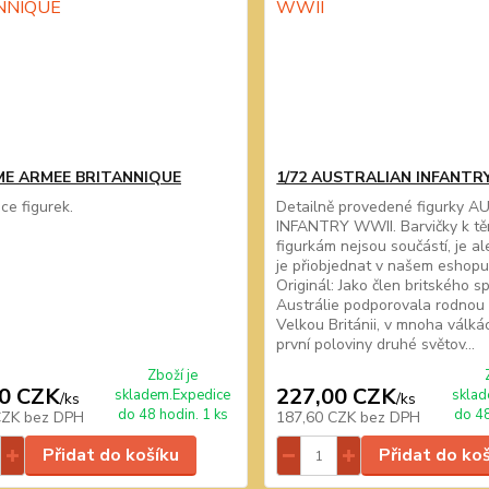
EME ARMEE BRITANNIQUE
1/72 AUSTRALIAN INFANTR
ce figurek.
Detailně provedené figurky 
INFANTRY WWII. Barvičky k t
figurkám nejsou součástí, je a
je přiobjednat v našem eshopu
Originál: Jako člen britského s
Austrálie podporovala rodnou 
Velkou Británii, v mnoha válk
první poloviny druhé světov...
Zboží je
0 CZK
227,00 CZK
skladem.Expedice
sklad
/
ks
/
ks
do 48 hodin. 1 ks
do 48
CZK
bez DPH
187,60 CZK
bez DPH
Přidat do košíku
Přidat do ko