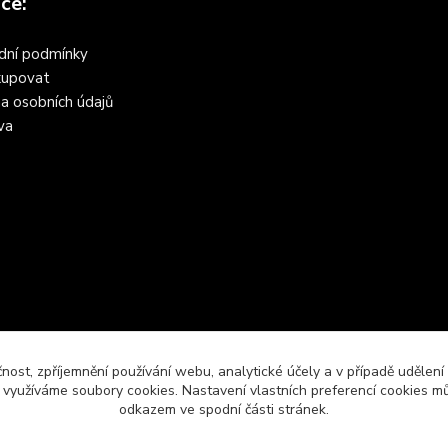
ce:
dní podmínky
kupovat
a osobních údajů
va
čnost, zpříjemnění používání webu, analytické účely a v případě udělení
y využíváme soubory cookies. Nastavení vlastních preferencí cookies mů
odkazem ve spodní části stránek.