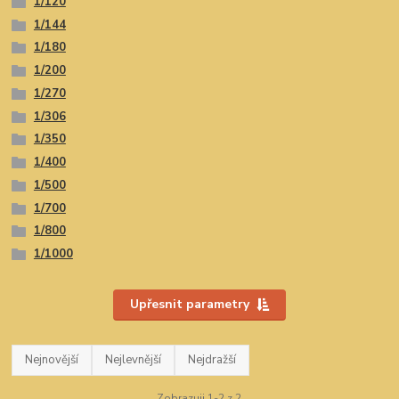
1/120
1/144
1/180
1/200
1/270
1/306
1/350
1/400
1/500
1/700
1/800
1/1000
Upřesnit parametry
Nejnovější
Nejlevnější
Nejdražší
Zobrazuji 1-2 z 2