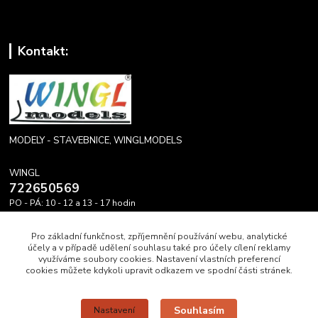
Kontakt:
MODELY - STAVEBNICE, WINGLMODELS
WINGL
722650569
PO - PÁ: 10 - 12 a 13 - 17 hodin
info@winglmodels.cz
Pro základní funkčnost, zpříjemnění používání webu, analytické
účely a v případě udělení souhlasu také pro účely cílení reklamy
využíváme soubory cookies. Nastavení vlastních preferencí
cookies můžete kdykoli upravit odkazem ve spodní části stránek.
Upravit sběr cookies.
Souhlasím
Nastavení