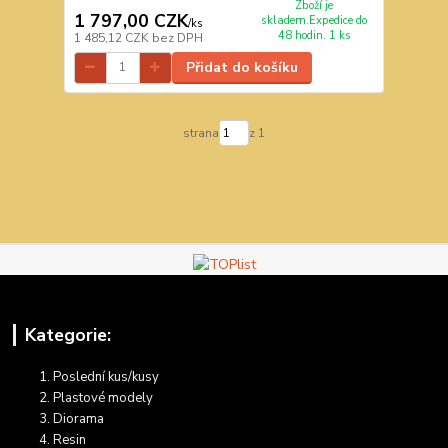
Zboží je
1 797,00 CZK
skladem.Expedice do
/
ks
48 hodin. 1 ks
1 485,12 CZK
bez DPH
Přidat do košíku
strana
z 1
Kategorie:
Poslední kus/kusy
Plastové modely
Diorama
Resin