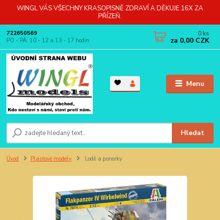
WINGL VÁS VŠECHNY KRASOPISNĚ ZDRAVÍ A DĚKUJE 16X ZA
PŘÍZEŇ.
0
ks
722650569
za
0,00 CZK
PO - PÁ: 10 - 12 a 13 - 17 hodin
Menu
Hledat
Úvod
Plastové modely
Lodě a ponorky