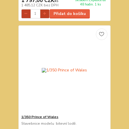
1 797,00 CZK
skladem.Expedice do
/
ks
48 hodin. 1 ks
1 485,12 CZK
bez DPH
Přidat do košíku
1/350 Prince of Wales
Stavebnice modelu bitevní lodě.