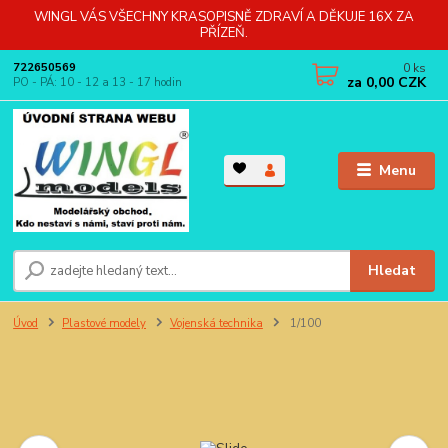
WINGL VÁS VŠECHNY KRASOPISNĚ ZDRAVÍ A DĚKUJE 16X ZA
PŘÍZEŇ.
0
ks
722650569
za
0,00 CZK
PO - PÁ: 10 - 12 a 13 - 17 hodin
Menu
Hledat
Úvod
Plastové modely
Vojenská technika
1/100