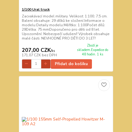
1/100 Ural truck
Zacvakávací model military. Velikost: 1:100; 7,5 cm.
Balení obsahuje: 29 dílků ke složení.Informace o
modelu:Detaily modelu:Měřítko: 1:100Počet dílů:
29Délka: 75 mmDoporučeno pro děti od 8 let.
Upozornění: Nebezpečí udušení! Výrobek obsahuje
malé části. NEVHODNÉ PRO DĚTI DO 3 LET!
Zboží je
207,00 CZK
skladem.Expedice do
/
ks
48 hodin. 1 ks
171,07 CZK
bez DPH
Přidat do košíku