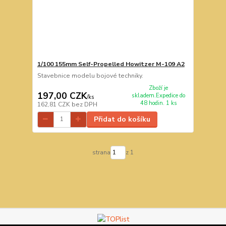
1/100 155mm Self-Propelled Howitzer M-109 A2
Stavebnice modelu bojové techniky.
Zboží je
197,00 CZK
skladem.Expedice do
/
ks
48 hodin. 1 ks
162,81 CZK
bez DPH
Přidat do košíku
strana
z 1