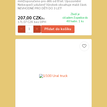
mmDoporučeno pro děti od 8 let. Upozornění:
Nebezpečí udušení! Výrobek obsahuje malé části.
NEVHODNÉ PRO DĚTI DO 3 LET!
Zboží je
207,00 CZK
skladem.Expedice do
/
ks
48 hodin. 1 ks
171,07 CZK
bez DPH
Přidat do košíku