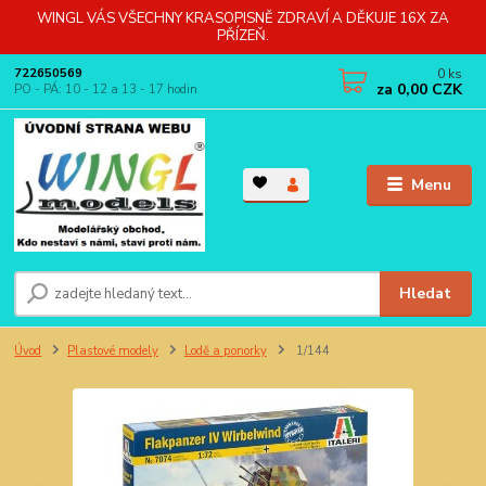
WINGL VÁS VŠECHNY KRASOPISNĚ ZDRAVÍ A DĚKUJE 16X ZA
PŘÍZEŇ.
0
ks
722650569
za
0,00 CZK
PO - PÁ: 10 - 12 a 13 - 17 hodin
Menu
Hledat
Úvod
Plastové modely
Lodě a ponorky
1/144