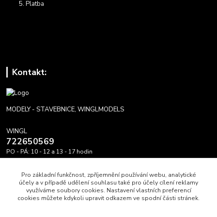
Platba
Kontakt:
MODELY - STAVEBNICE, WINGLMODELS
WINGL
722650569
PO - PÁ: 10 - 12 a 13 - 17 hodin
info@winglmodels.cz
Pro základní funkčnost, zpříjemnění používání webu, analytické
účely a v případě udělení souhlasu také pro účely cílení reklamy
využíváme soubory cookies. Nastavení vlastních preferencí
cookies můžete kdykoli upravit odkazem ve spodní části stránek.