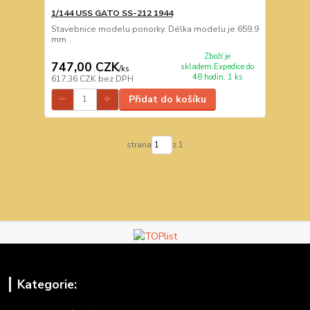
1/144 USS GATO SS-212 1944
Stavebnice modelu ponorky. Délka modelu je 659,9
mm.
Zboží je
747,00 CZK
skladem.Expedice do
/
ks
48 hodin. 1 ks
617,36 CZK
bez DPH
Přidat do košíku
strana
z 1
Kategorie: