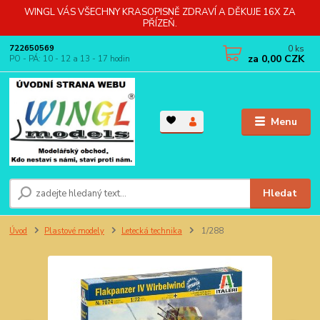
WINGL VÁS VŠECHNY KRASOPISNĚ ZDRAVÍ A DĚKUJE 16X ZA
PŘÍZEŇ.
0
ks
722650569
za
0,00 CZK
PO - PÁ: 10 - 12 a 13 - 17 hodin
Menu
Hledat
Úvod
Plastové modely
Letecká technika
1/288