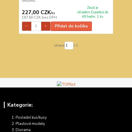
letounu.
Zboží je
227,00 CZK
skladem.Expedice do
/
ks
48 hodin. 1 ks
187,60 CZK
bez DPH
Přidat do košíku
strana
z 1
Kategorie:
Poslední kus/kusy
Plastové modely
Diorama