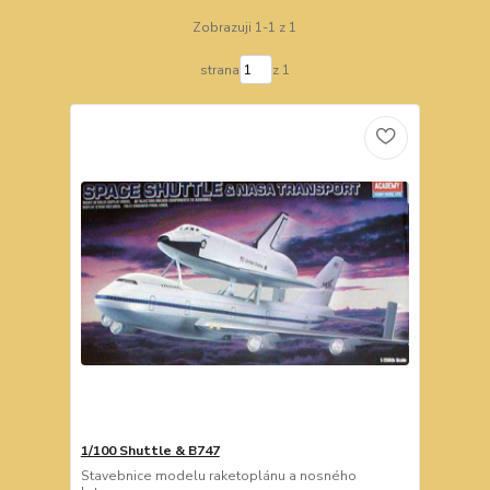
Zobrazuji 1-1 z 1
strana
z 1
1/100 Shuttle & B747
Stavebnice modelu raketoplánu a nosného