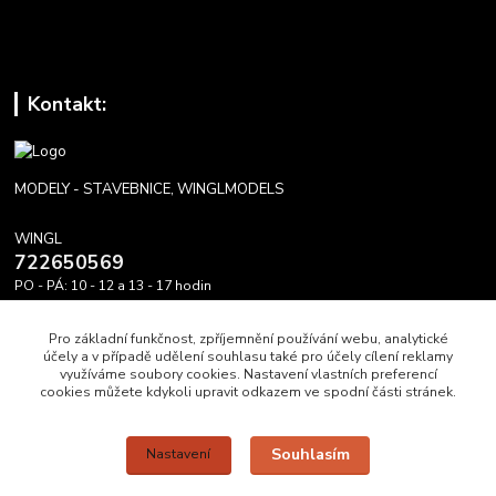
Kontakt:
MODELY - STAVEBNICE, WINGLMODELS
WINGL
722650569
PO - PÁ: 10 - 12 a 13 - 17 hodin
info@winglmodels.cz
Pro základní funkčnost, zpříjemnění používání webu, analytické
účely a v případě udělení souhlasu také pro účely cílení reklamy
využíváme soubory cookies. Nastavení vlastních preferencí
cookies můžete kdykoli upravit odkazem ve spodní části stránek.
Upravit sběr cookies.
Souhlasím
Nastavení