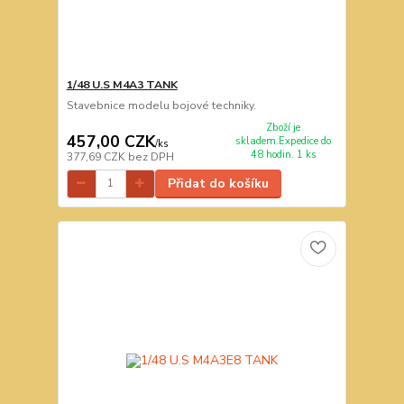
1/48 U.S M4A3 TANK
Stavebnice modelu bojové techniky.
Zboží je
457,00 CZK
skladem.Expedice do
/
ks
48 hodin. 1 ks
377,69 CZK
bez DPH
Přidat do košíku