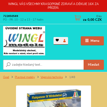
WINGL VÁS VŠECHNY KRASOPISNĚ ZDRAVÍ A DĚKUJE 16X ZA
PŘÍZEŇ.
0
ks
722650569
za
0,00 CZK
PO - PÁ: 10 - 12 a 13 - 17 hodin
Menu
Hledat
Úvod
Plastové modely
Vojenská technika
1/48