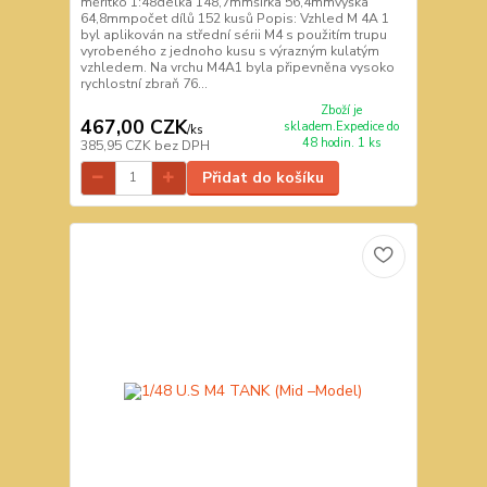
měřítko 1:48délka 148,7mmšířka 56,4mmvýška
64,8mmpočet dílů 152 kusů Popis: Vzhled M 4A 1
byl aplikován na střední sérii M4 s použitím trupu
vyrobeného z jednoho kusu s výrazným kulatým
vzhledem. Na vrchu M4A1 byla připevněna vysoko
rychlostní zbraň 76...
Zboží je
467,00 CZK
skladem.Expedice do
/
ks
48 hodin. 1 ks
385,95 CZK
bez DPH
Přidat do košíku