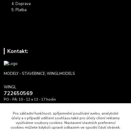
Doprava
Platba
Kontakt:
MODELY - STAVEBNICE, WINGLMODELS
WINGL
722650569
PO - PÁ: 10 - 12 a 13 - 17 hodin
info@winglmodels.cz
Pro základní funkčnost, zpříjemnění používání webu, analytické
účely a v případě udělení souhlasu také pro účely cílení reklamy
využíváme soubory cookies. Nastavení vlastních preferencí
cookies můžete kdykoli upravit odkazem ve spodní části stránek.