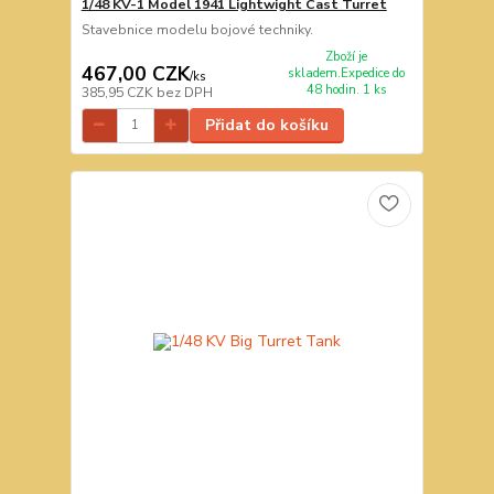
1/48 KV-1 Model 1941 Lightwight Cast Turret
Stavebnice modelu bojové techniky.
Zboží je
467,00 CZK
skladem.Expedice do
/
ks
48 hodin. 1 ks
385,95 CZK
bez DPH
Přidat do košíku