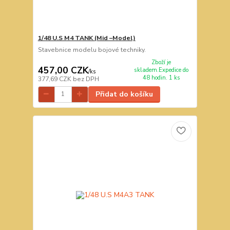
1/48 U.S M4 TANK (Mid –Model)
Stavebnice modelu bojové techniky.
Zboží je
457,00 CZK
skladem.Expedice do
/
ks
48 hodin. 1 ks
377,69 CZK
bez DPH
Přidat do košíku