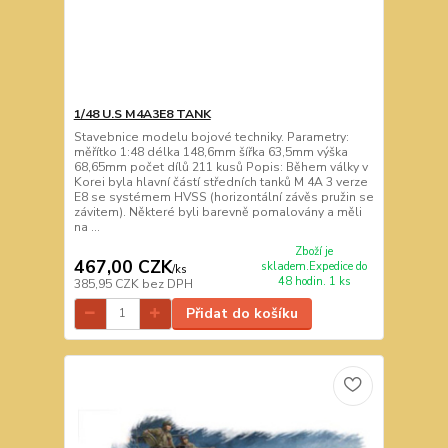
1/48 U.S M4A3E8 TANK
Stavebnice modelu bojové techniky. Parametry:
měřítko 1:48 délka 148,6mm šířka 63,5mm výška
68,65mm počet dílů 211 kusů Popis: Během války v
Korei byla hlavní částí středních tanků M 4A 3 verze
E8 se systémem HVSS (horizontální závěs pružin se
závitem). Některé byli barevně pomalovány a měli
na ...
Zboží je
467,00 CZK
skladem.Expedice do
/
ks
48 hodin. 1 ks
385,95 CZK
bez DPH
Přidat do košíku