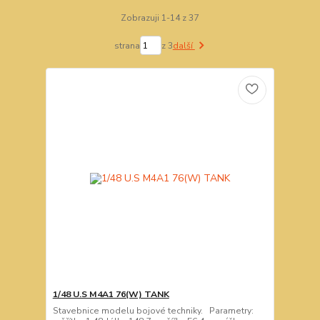
Zobrazuji 1-14 z 37
strana
z 3
další
1/48 U.S M4A1 76(W) TANK
Stavebnice modelu bojové techniky. Parametry: