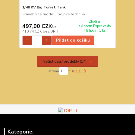
1/48 KV Big Turret Tank
Stavebnice modelu bojové techniky.
Zboží je
497,00 CZK
skladem.Expedice do
/
ks
48 hodin. 1 ks
410,74 CZK
bez DPH
Přidat do košíku
Načíst další produkty (14)
strana
z 3
další
Kategorie: