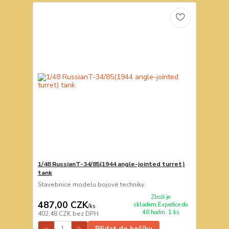
1/48 RussianT-34/85(1944 angle-jointed turret)
tank
Stavebnice modelu bojové techniky.
Zboží je
487,00 CZK
skladem.Expedice do
/
ks
48 hodin. 1 ks
402,48 CZK
bez DPH
Přidat do košíku