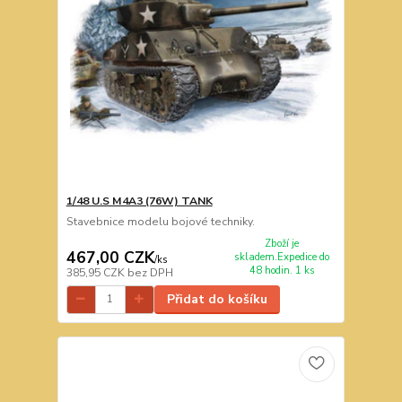
1/48 U.S M4A3 (76W) TANK
Stavebnice modelu bojové techniky.
Zboží je
467,00 CZK
skladem.Expedice do
/
ks
48 hodin. 1 ks
385,95 CZK
bez DPH
Přidat do košíku