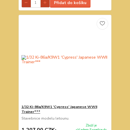
Přidat do košíku
1/32 Ki-86a/K9W1 'Cypress' Japanese WWII
Trainer***
Stavebnice modelu letounu.
Zboží je
1 207,00 CZK
skladem.Expedice do