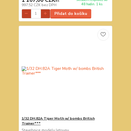
/
ks
48 hodin. 1 ks
997,52 CZK
bez DPH
Přidat do košíku
1/32 DH.82A Tiger Moth w/ bombs British
Trainer***
Stavebnice modelu letounu.