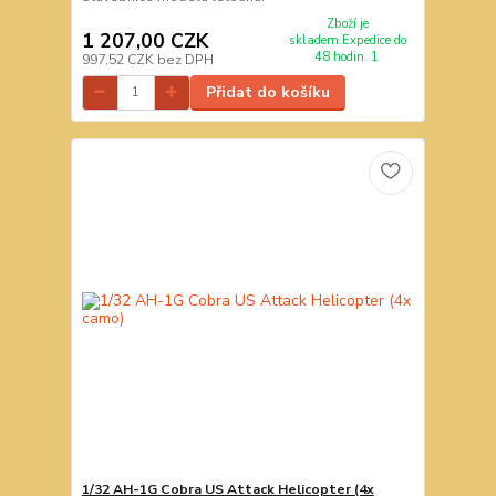
Zboží je
1 207,00 CZK
skladem.Expedice do
48 hodin. 1
997,52 CZK
bez DPH
Přidat do košíku
1/32 AH-1G Cobra US Attack Helicopter (4x