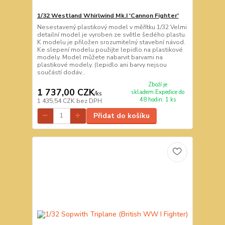
1/32 Westland Whirlwind Mk.I 'Cannon Fighter'
Nesestavený plastikový model v měřítku 1/32 Velmi
detailní model je vyroben ze světle šedého plastu.
K modelu je přiložen srozumitelný stavební návod.
Ke slepení modelu použijte lepidlo na plastikové
modely. Model můžete nabarvit barvami na
plastikové modely. (lepidlo ani barvy nejsou
součástí dodáv...
Zboží je
1 737,00 CZK
skladem.Expedice do
/
ks
48 hodin. 1 ks
1 435,54 CZK
bez DPH
Přidat do košíku