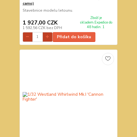
camo)
Stavebnice modelu letounu.
Zboží je
1 927,00 CZK
skladem.Expedice do
48 hodin. 1
1 592,56 CZK
bez DPH
Přidat do košíku