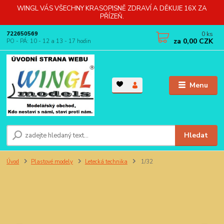
WINGL VÁS VŠECHNY KRASOPISNĚ ZDRAVÍ A DĚKUJE 16X ZA
PŘÍZEŇ.
0
ks
722650569
za
0,00 CZK
PO - PÁ: 10 - 12 a 13 - 17 hodin
Menu
Hledat
Úvod
Plastové modely
Letecká technika
1/32