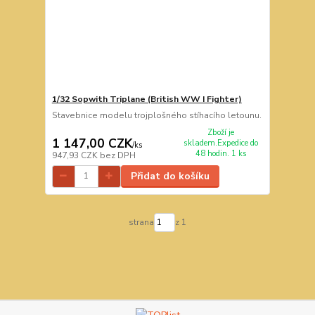
1/32 Sopwith Triplane (British WW I Fighter)
Stavebnice modelu trojplošného stíhacího letounu.
Zboží je
1 147,00 CZK
skladem.Expedice do
/
ks
48 hodin. 1 ks
947,93 CZK
bez DPH
Přidat do košíku
strana
z 1