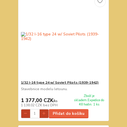
1/32 I-16 type 24 w/ Soviet Pilots (1939-1942)
Stavebnice modelu letounu.
Zboží je
1 377,00 CZK
skladem.Expedice do
/
ks
48 hodin. 1 ks
1 138,02 CZK
bez DPH
Přidat do košíku