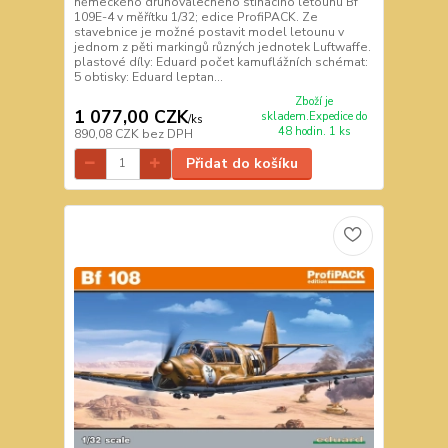
německého druhoválečného stíhacího letounu Bf
109E-4 v měřítku 1/32; edice ProfiPACK. Ze
stavebnice je možné postavit model letounu v
jednom z pěti markingů různých jednotek Luftwaffe.
plastové díly: Eduard počet kamuflážních schémat:
5 obtisky: Eduard leptan...
Zboží je
1 077,00 CZK
skladem.Expedice do
/
ks
48 hodin. 1 ks
890,08 CZK
bez DPH
Přidat do košíku