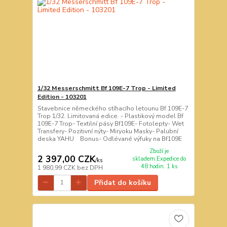
1/32 Messerschmitt Bf 109E-7 Trop - Limited
Edition - 103201
Stavebnice německého stíhacího letounu Bf 109E-7
Trop 1/32. Limitovaná edice. - Plastikový model Bf
109E-7 Trop- Textilní pásy Bf109E- Fotolepty- Wet
Transfery- Pozitivní nýty- Miryoku Masky- Palubní
deska YAHU Bonus- Odlévané výfuky na Bf109E
Zboží je
2 397,00 CZK
skladem.Expedice do
/
ks
48 hodin. 1 ks
1 980,99 CZK
bez DPH
Přidat do košíku