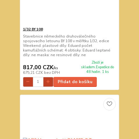
1/32 Bf 108
Stavebnice německého druhoválečného
spojovacího letounu Bf 108 v měřítku 1/32, edice
Weekend. plastové díly: Eduard počet
kamuflážních schémat: 4 obtisky: Eduard leptané
díly: ne maska: ne resinové díly: ne
Zboží je
817,00 CZK
skladem.Expedice do
/
ks
48 hodin. 1 ks
675,21 CZK
bez DPH
Přidat do košíku