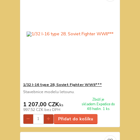
1/32 I-16 type 28, Soviet Fighter WWII***
Stavebnice modelu letounu.
Zboží je
1 207,00 CZK
skladem.Expedice do
/
ks
48 hodin. 1 ks
997,52 CZK
bez DPH
Přidat do košíku