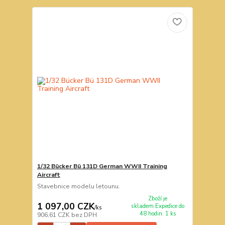
1/32 Bücker Bü 131D German WWII Training
Aircraft
Stavebnice modelu letounu.
Zboží je
1 097,00 CZK
skladem.Expedice do
/
ks
48 hodin. 1 ks
906,61 CZK
bez DPH