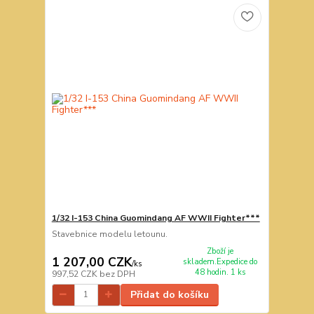
1/32 I-153 China Guomindang AF WWII Fighter***
Stavebnice modelu letounu.
Zboží je
1 207,00 CZK
skladem.Expedice do
/
ks
48 hodin. 1 ks
997,52 CZK
bez DPH
Přidat do košíku