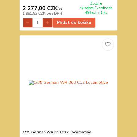
Zboží je
2 277,00 CZK
skladem.Expedice do
/
ks
48 hodin. 1 ks
1 881,82 CZK
bez DPH
Přidat do košíku
1/35 German WR 360 C12 Locomotive