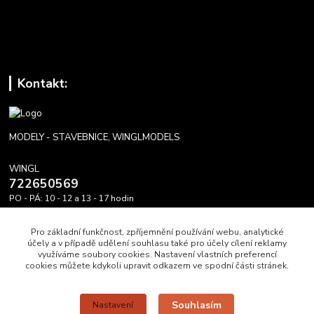
Kontakt:
MODELY - STAVEBNICE, WINGLMODELS
WINGL
722650569
PO - PÁ: 10 - 12 a 13 - 17 hodin
info@winglmodels.cz
Pro základní funkčnost, zpříjemnění používání webu, analytické
účely a v případě udělení souhlasu také pro účely cílení reklamy
využíváme soubory cookies. Nastavení vlastních preferencí
cookies můžete kdykoli upravit odkazem ve spodní části stránek.
Upravit sběr cookies.
Souhlasím
Nastavení