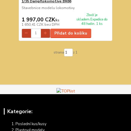
1/35 Dampflokomotive BR86
Stavebnice modelu lokomotivy.
Zboží je
1 997,00 CZK
skladem.Expedice do
/
ks
48 hodin. 1 ks
1 650,41 CZK
bez DPH
Přidat do košíku
strana
z 1
Kategorie:
Poslední kus/kusy
Plastové modely