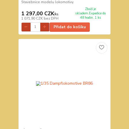
Stavebnice modelu lokomotivy.
Zboží je
1 297,00 CZK
skladem.Expedice do
/
ks
48 hodin. 1 ks
1 071,90 CZK
bez DPH
Přidat do košíku