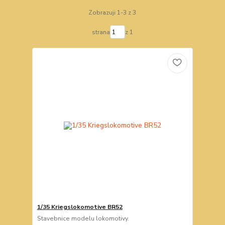
Zobrazuji 1-3 z 3
strana
z 1
1/35 Kriegslokomotive BR52
Stavebnice modelu lokomotivy.