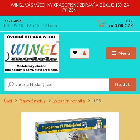
WINGL VÁS VŠECHNY KRASOPISNĚ ZDRAVÍ A DĚKUJE 16X ZA
PŘÍZEŇ.
0
ks
722650569
za
0,00 CZK
PO - PÁ: 10 - 12 a 13 - 17 hodin
Menu
Hledat
Úvod
Plastové modely
.Železniční technika
1/35