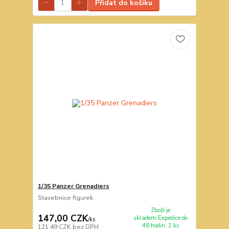
Přidat do košíku
1/35 Panzer Grenadiers
Stavebnice figurek.
Zboží je
147,00 CZK
skladem.Expedice do
/
ks
48 hodin. 1 ks
121,49 CZK
bez DPH