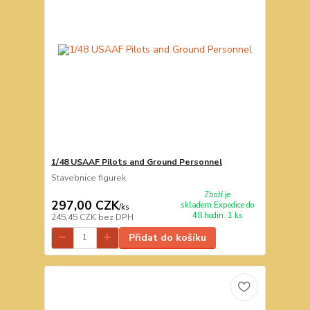
1/48 USAAF Pilots and Ground Personnel
Stavebnice figurek.
Zboží je
297,00 CZK
skladem.Expedice do
/
ks
48 hodin. 1 ks
245,45 CZK
bez DPH
Přidat do košíku