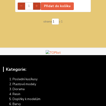
Přidat do košíku
strana
z 1
Kategorie:
Poslední kus/kusy
Plastové modely
Diorama
Resin
Doplňky k modelům
Barvy