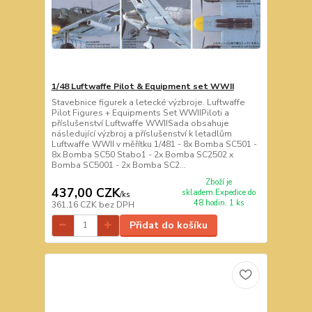
1/48 Luftwaffe Pilot & Equipment set WWII
Stavebnice figurek a letecké výzbroje. Luftwaffe
Pilot Figures + Equipments Set WWIIPiloti a
příslušenství Luftwaffe WWIISada obsahuje
následující výzbroj a příslušenství k letadlům
Luftwaffe WWII v měřítku 1/481 - 8x Bomba SC501 -
8x Bomba SC50 Stabo1 - 2x Bomba SC2502 x
Bomba SC5001 - 2x Bomba SC2...
Zboží je
437,00 CZK
skladem.Expedice do
/
ks
48 hodin. 1 ks
361,16 CZK
bez DPH
Přidat do košíku