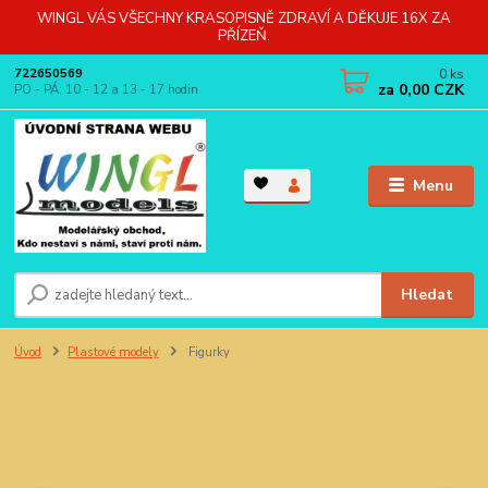
WINGL VÁS VŠECHNY KRASOPISNĚ ZDRAVÍ A DĚKUJE 16X ZA
PŘÍZEŇ.
0
ks
722650569
za
0,00 CZK
PO - PÁ: 10 - 12 a 13 - 17 hodin
Menu
Hledat
Úvod
Plastové modely
Figurky