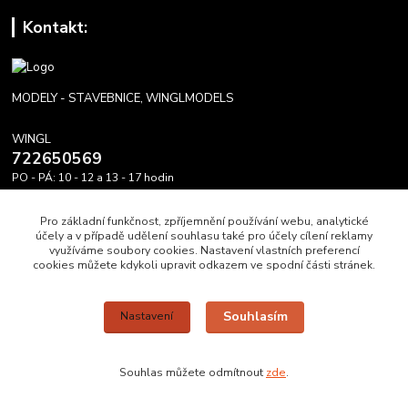
Kontakt:
MODELY - STAVEBNICE, WINGLMODELS
WINGL
722650569
PO - PÁ: 10 - 12 a 13 - 17 hodin
info@winglmodels.cz
Pro základní funkčnost, zpříjemnění používání webu, analytické
účely a v případě udělení souhlasu také pro účely cílení reklamy
využíváme soubory cookies. Nastavení vlastních preferencí
cookies můžete kdykoli upravit odkazem ve spodní části stránek.
Upravit sběr cookies.
Souhlasím
Nastavení
WINGL DĚKUJE A PŘEJE HEZKÝ DEN A MODRÉ NEBE.
Souhlas můžete odmítnout
zde
.
Vytvořeno na
Eshop-rychle.cz