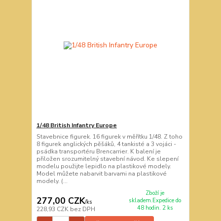
1/48 British Infantry Europe
Stavebnice figurek. 16 figurek v měřítku 1/48. Z toho
8 figurek anglických pěšáků, 4 tankisté a 3 vojáci -
psádka transportéru Brencarrier. K balení je
přiložen srozumitelný stavební návod. Ke slepení
modelu použijte lepidlo na plastikové modely.
Model můžete nabarvit barvami na plastikové
modely. (...
Zboží je
277,00 CZK
skladem.Expedice do
/
ks
48 hodin. 2 ks
228,93 CZK
bez DPH