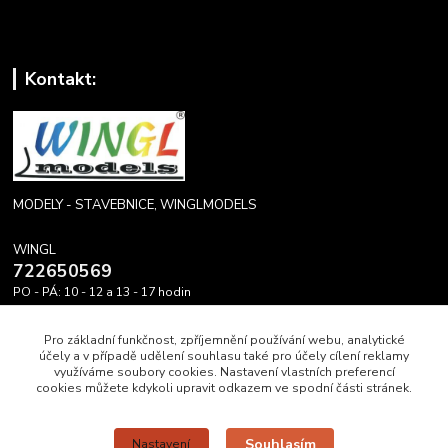
Kontakt:
MODELY - STAVEBNICE, WINGLMODELS
WINGL
722650569
PO - PÁ: 10 - 12 a 13 - 17 hodin
info@winglmodels.cz
Pro základní funkčnost, zpříjemnění používání webu, analytické
účely a v případě udělení souhlasu také pro účely cílení reklamy
využíváme soubory cookies. Nastavení vlastních preferencí
cookies můžete kdykoli upravit odkazem ve spodní části stránek.
Upravit sběr cookies.
Souhlasím
Nastavení