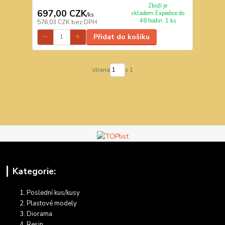
Zboží je
697,00 CZK
skladem.Expedice do
/
ks
48 hodin. 1 ks
576,03 CZK
bez DPH
Přidat do košíku
strana
z 1
Kategorie:
Poslední kus/kusy
Plastové modely
Diorama
Resin