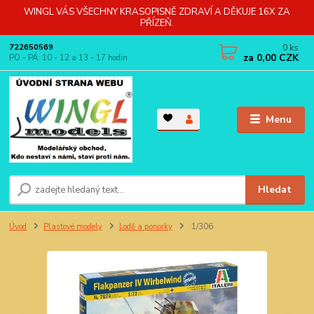
WINGL VÁS VŠECHNY KRASOPISNĚ ZDRAVÍ A DĚKUJE 16X ZA
PŘÍZEŇ.
0
ks
722650569
za
0,00 CZK
PO - PÁ: 10 - 12 a 13 - 17 hodin
Menu
Hledat
Úvod
Plastové modely
Lodě a ponorky
1/306