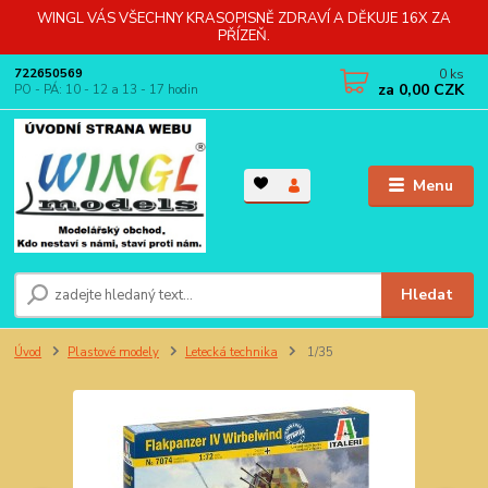
WINGL VÁS VŠECHNY KRASOPISNĚ ZDRAVÍ A DĚKUJE 16X ZA
PŘÍZEŇ.
0
ks
722650569
za
0,00 CZK
PO - PÁ: 10 - 12 a 13 - 17 hodin
Menu
Hledat
Úvod
Plastové modely
Letecká technika
1/35