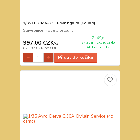
1/35 FL 282 V-23 Hummingbird (Kolibri)
Stavebnice modelu letounu.
Zboží je
997,00 CZK
skladem.Expedice do
/
ks
48 hodin. 1 ks
823,97 CZK
bez DPH
Přidat do košíku