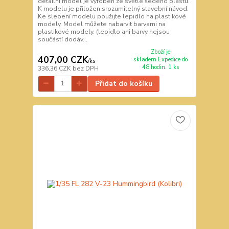
detailní model je vyroben ze světle šedého plastu.
K modelu je přiložen srozumitelný stavební návod.
Ke slepení modelu použijte lepidlo na plastikové
modely. Model můžete nabarvit barvami na
plastikové modely. (lepidlo ani barvy nejsou
součástí dodáv...
Zboží je
407,00 CZK
skladem.Expedice do
/
ks
48 hodin. 1 ks
336,36 CZK
bez DPH
Přidat do košíku