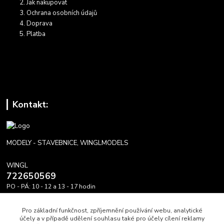
Jak nakupovat
Ochrana osobních údajů
Doprava
Platba
Kontakt:
MODELY - STAVEBNICE, WINGLMODELS
WINGL
722650569
PO - PÁ: 10 - 12 a 13 - 17 hodin
info@winglmodels.cz
Pro základní funkčnost, zpříjemnění používání webu, analytické
účely a v případě udělení souhlasu také pro účely cílení reklamy