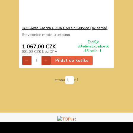
1/35 Avro Cierva C.30A Civilain Service (4x camo)
Stavebnice modelu letounu.
Zboží je
1 067,00 CZK
skladem.Expedice do
48 hodin. 1
881,82 CZK
bez DPH
Přidat do košíku
strana
z 1