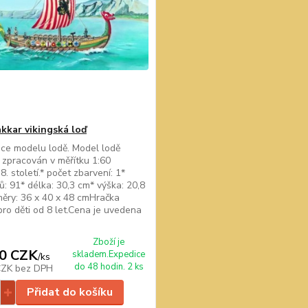
akkar vikingská loď
ce modelu lodě. Model lodě
e zpracován v měřítku 1:60
8. století.* počet zbarvení: 1*
lů: 91* délka: 30,3 cm* výška: 20,8
ěry: 36 x 40 x 48 cmHračka
ro děti od 8 let.Cena je uvedena
.
Zboží je
0 CZK
skladem.Expedice
/
ks
do 48 hodin. 2 ks
CZK
bez DPH
Přidat do košíku