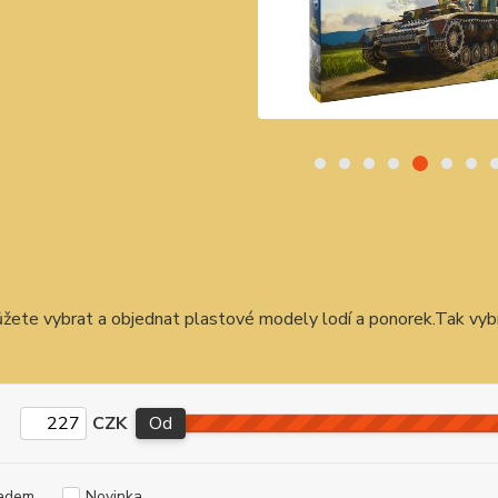
žete vybrat a objednat plastové modely lodí a ponorek.Tak vybí
CZK
Od
adem
Novinka