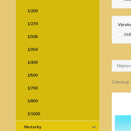
1/200
1/270
Výrob
SM
1/306
1/350
1/400
Nejnově
1/500
Zobrazuji 
1/700
1/800
1/1000
Motorky