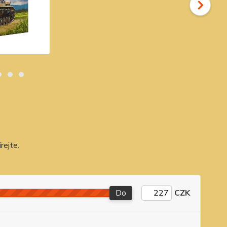
rejte.
Do
CZK