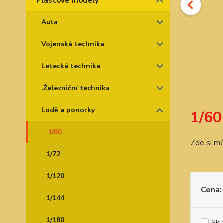
Plastové modely
Auta
Vojenská technika
Letecká technika
.Železniční technika
Lodě a ponorky
1/60
1/60
Zde si mů
1/72
1/120
Cena:
1/144
1/180
Skl