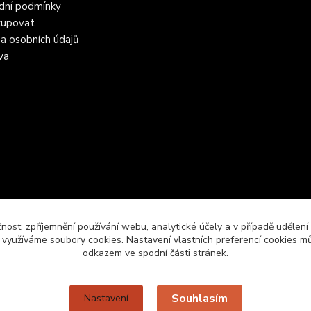
dní podmínky
kupovat
a osobních údajů
va
čnost, zpříjemnění používání webu, analytické účely a v případě udělení
y využíváme soubory cookies. Nastavení vlastních preferencí cookies mů
odkazem ve spodní části stránek.
Upravit sběr cookies.
Souhlasím
Nastavení