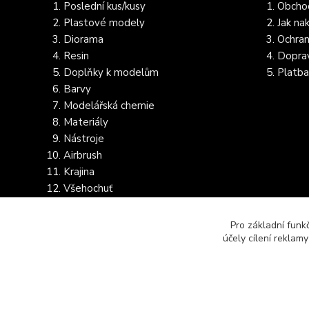
Poslední kus/kusy
Obcho
Plastové modely
Jak na
Diorama
Ochran
Resin
Dopra
Doplňky k modelům
Platba
Barvy
Modelářská chemie
Materiály
Nástroje
Airbrush
Krajina
Všehochuť
Dostupnost dalšího zboží
Pro základní funk
účely cílení reklam