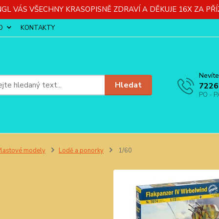
GL VÁS VŠECHNY KRASOPISNĚ ZDRAVÍ A DĚKUJE 16X ZA PŘÍ
O
KONTAKTY
Nevíte
Hledat
7226
PO - P
lastové modely
Lodě a ponorky
1/60