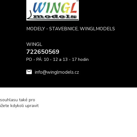
MODELY - STAVEBNICE, WINGLMODELS
WINGL
722650569
PO - PÁ: 10 - 12 a 13 - 17 hodin
info@winglmodels.cz
 souhlasu také pro
žete kdykoli upravit