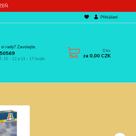
ZEŇ.
Přihlášení
 si rady? Zavolejte.
0
ks
50569
za
0,00 CZK
Á: 10 - 12 a 13 - 17 hodin