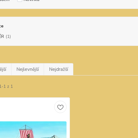
ce
ĚR
(1)
jší
Nejlevnější
Nejdražší
1-1 z 1