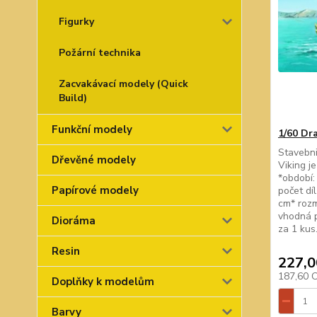
Figurky
Požární technika
Zacvakávací modely (Quick
Build)
Funkční modely
1/60 Dr
Stavebni
Dřevěné modely
Viking j
*období: 
Papírové modely
počet dí
cm* rozm
vhodná p
Dioráma
za 1 kus
Resin
227,0
187,60 
Doplňky k modelům
Barvy