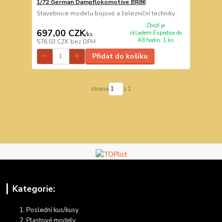
1/72 German Dampflokomotive BR86
Stavebnice modelu bojové a železniční techniky.
Zboží je
697,00 CZK
skladem.Expedice do
/
ks
48 hodin. 1 ks
576,03 CZK
bez DPH
Přidat do košíku
strana
z 1
Kategorie:
Poslední kus/kusy
Plastové modely