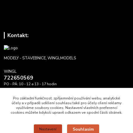
Kontakt:
MODELY - STAVEBNICE, WINGLMODELS
WINGL
722650569
PO - PÁ: 10 - 12 a 13 - 17 hodin
info@winglmodels.cz
Pro základní funkčnost, zpříjemnění používání webu, analytické
účely a v případě udělení souhlasu také pro účely cílení reklamy
využíváme soubory cookies. Nastavení vlastních preferencí
cookies můžete kdykoli upravit odkazem ve spodní části stránek.
Upravit sběr cookies.
Souhlasím
Nastavení