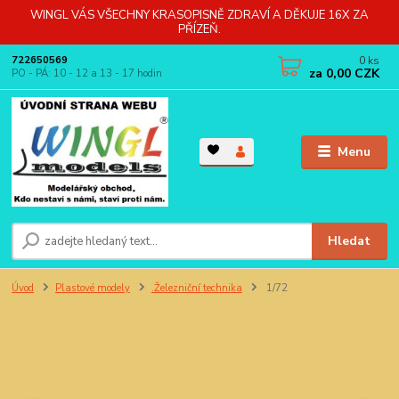
WINGL VÁS VŠECHNY KRASOPISNĚ ZDRAVÍ A DĚKUJE 16X ZA
PŘÍZEŇ.
0
ks
722650569
za
0,00 CZK
PO - PÁ: 10 - 12 a 13 - 17 hodin
Menu
Hledat
Úvod
Plastové modely
.Železniční technika
1/72