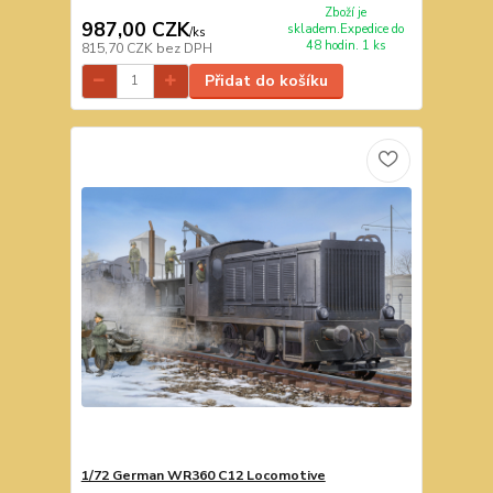
Zboží je
987,00 CZK
skladem.Expedice do
/
ks
48 hodin. 1 ks
815,70 CZK
bez DPH
Přidat do košíku
1/72 German WR360 C12 Locomotive