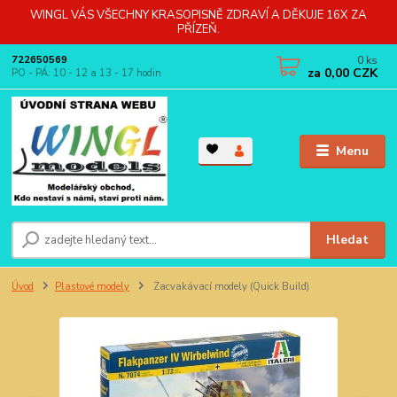
WINGL VÁS VŠECHNY KRASOPISNĚ ZDRAVÍ A DĚKUJE 16X ZA
PŘÍZEŇ.
0
ks
722650569
za
0,00 CZK
PO - PÁ: 10 - 12 a 13 - 17 hodin
Menu
Hledat
Úvod
Plastové modely
Zacvakávací modely (Quick Build)