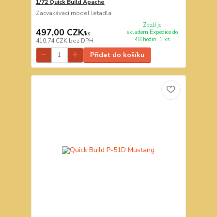
1/72 Quick Build Apache
Zacvakávací model letadla.
Zboží je
497,00 CZK
skladem.Expedice do
/
ks
48 hodin. 1 ks
410,74 CZK
bez DPH
Přidat do košíku