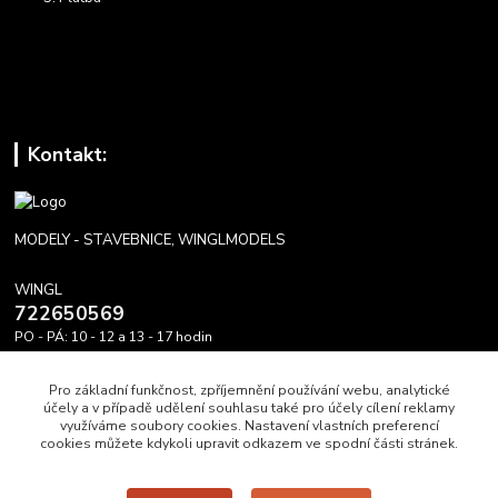
Kontakt:
MODELY - STAVEBNICE, WINGLMODELS
WINGL
722650569
PO - PÁ: 10 - 12 a 13 - 17 hodin
info@winglmodels.cz
Pro základní funkčnost, zpříjemnění používání webu, analytické
účely a v případě udělení souhlasu také pro účely cílení reklamy
využíváme soubory cookies. Nastavení vlastních preferencí
cookies můžete kdykoli upravit odkazem ve spodní části stránek.