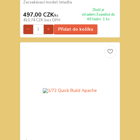
Zacvakávací model letadla.
Zboží je
497,00 CZK
skladem.Expedice do
/
ks
48 hodin. 1 ks
410,74 CZK
bez DPH
Přidat do košíku