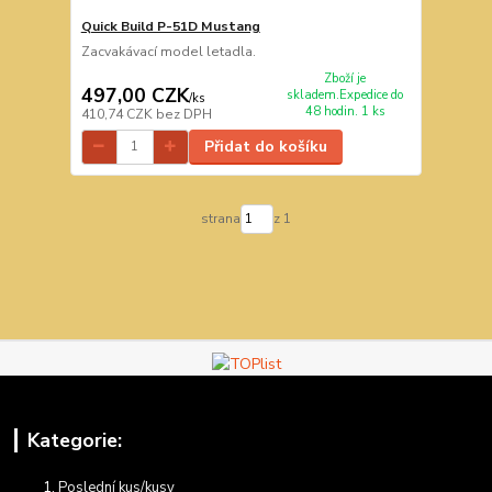
Quick Build P-51D Mustang
Zacvakávací model letadla.
Zboží je
497,00 CZK
skladem.Expedice do
/
ks
48 hodin. 1 ks
410,74 CZK
bez DPH
Přidat do košíku
strana
z 1
Kategorie:
Poslední kus/kusy