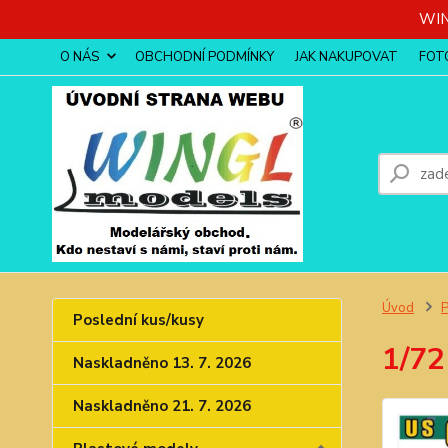
WIN
O NÁS
OBCHODNÍ PODMÍNKY
JAK NAKUPOVAT
FOT
Úvod
P
Poslední kus/kusy
1/72
Naskladněno 13. 7. 2026
Naskladněno 21. 7. 2026