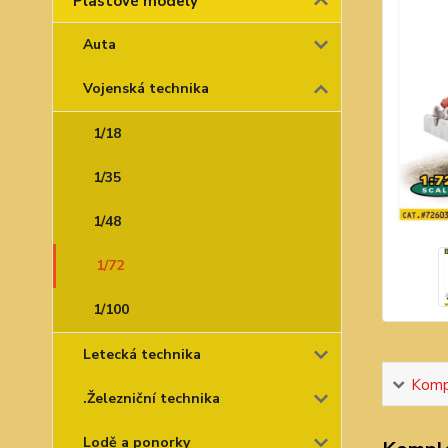
Plastové modely
Auta
Vojenská technika
1/18
1/35
1/48
1/72
1/100
Letecká technika
Kompl
.Železniční technika
Lodě a ponorky