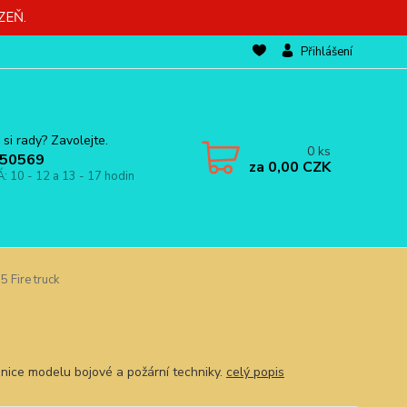
ZEŇ.
Přihlášení
 si rady? Zavolejte.
0
ks
50569
za
0,00 CZK
Á: 10 - 12 a 13 - 17 hodin
 Fire truck
nice modelu bojové a požární techniky.
celý popis