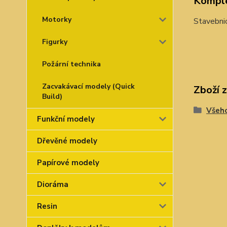
Komple
Motorky
Stavebnic
Figurky
Požární technika
Zacvakávací modely (Quick
Zboží 
Build)
Všeho
Funkční modely
Dřevěné modely
Papírové modely
Dioráma
Resin