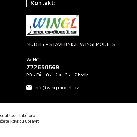
Kontakt:
MODELY - STAVEBNICE, WINGLMODELS
WINGL
722650569
PO - PÁ: 10 - 12 a 13 - 17 hodin
info@winglmodels.cz
 souhlasu také pro
žete kdykoli upravit