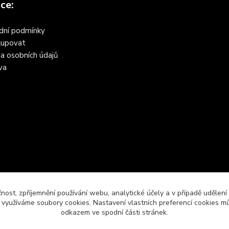
ce:
dní podmínky
kupovat
a osobních údajů
va
čnost, zpříjemnění používání webu, analytické účely a v případě udělení
y využíváme soubory cookies. Nastavení vlastních preferencí cookies mů
odkazem ve spodní části stránek.