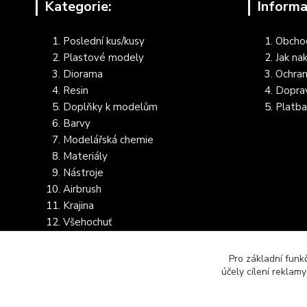
Kategorie:
Informa
Poslední kus/kusy
Obcho
Plastové modely
Jak na
Diorama
Ochran
Resin
Dopra
Doplňky k modelům
Platba
Barvy
Modelářská chemie
Materiály
Nástroje
Airbrush
Krajina
Všehochuť
Dostupnost dalšího zboží
Pro základní funk
účely cílení reklam