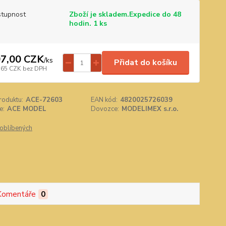
tupnost
Zboží je skladem.Expedice do 48
hodin. 1 ks
7,00 CZK
/
ks
Přidat do košíku
,65 CZK
bez DPH
roduktu:
ACE-72603
EAN kód:
4820025726039
e:
ACE MODEL
Dovozce:
MODELIMEX s.r.o.
oblíbených
Komentáře
0