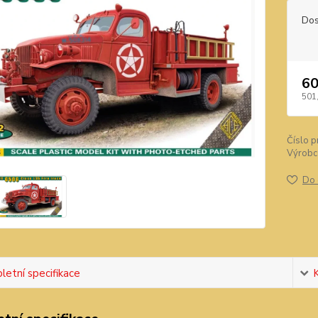
Dos
60
501
Číslo p
Výrobc
Do 
etní specifikace