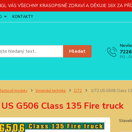
GL VÁS VŠECHNY KRASOPISNĚ ZDRAVÍ A DĚKUJE 16X ZA PŘÍ
O
KONTAKTY
Nevíte
Hledat
7226
PO - P
lastové modely
Vojenská technika
1/72
1/72 US G506 Class 135
 US G506 Class 135 Fire truck
Staveb