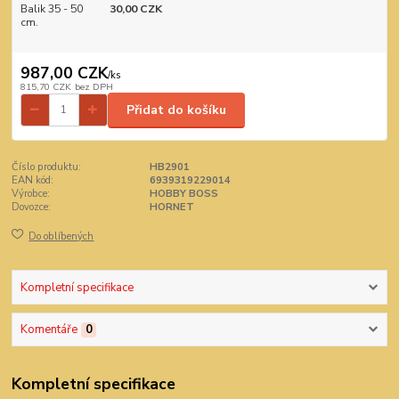
Balik 35 - 50
30,00 CZK
cm.
987,00 CZK
/
ks
815,70 CZK
bez DPH
Přidat do košíku
Číslo produktu:
HB2901
EAN kód:
6939319229014
Výrobce:
HOBBY BOSS
Dovozce:
HORNET
Do oblíbených
Kompletní specifikace
Komentáře
0
Kompletní specifikace