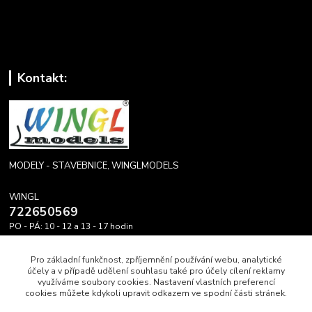
Kontakt:
MODELY - STAVEBNICE, WINGLMODELS
WINGL
722650569
PO - PÁ: 10 - 12 a 13 - 17 hodin
info@winglmodels.cz
Pro základní funkčnost, zpříjemnění používání webu, analytické
účely a v případě udělení souhlasu také pro účely cílení reklamy
využíváme soubory cookies. Nastavení vlastních preferencí
cookies můžete kdykoli upravit odkazem ve spodní části stránek.