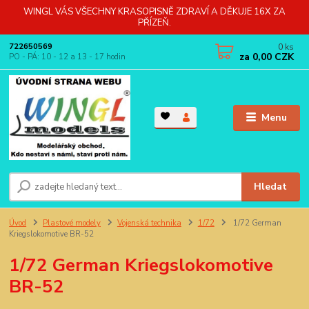
WINGL VÁS VŠECHNY KRASOPISNĚ ZDRAVÍ A DĚKUJE 16X ZA
PŘÍZEŇ.
0
ks
722650569
za
0,00 CZK
PO - PÁ: 10 - 12 a 13 - 17 hodin
Menu
Hledat
Úvod
Plastové modely
Vojenská technika
1/72
1/72 German
Kriegslokomotive BR-52
1/72 German Kriegslokomotive
BR-52