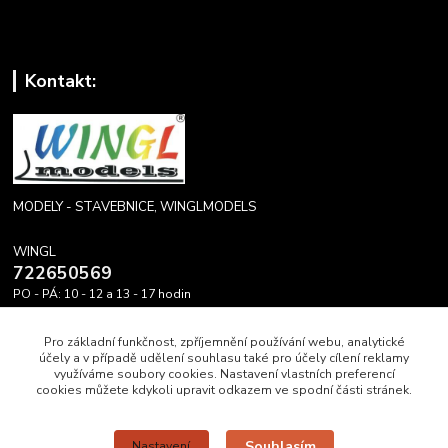
Kontakt:
MODELY - STAVEBNICE, WINGLMODELS
WINGL
722650569
PO - PÁ: 10 - 12 a 13 - 17 hodin
info@winglmodels.cz
Pro základní funkčnost, zpříjemnění používání webu, analytické
účely a v případě udělení souhlasu také pro účely cílení reklamy
využíváme soubory cookies. Nastavení vlastních preferencí
cookies můžete kdykoli upravit odkazem ve spodní části stránek.
Upravit sběr cookies.
Souhlasím
Nastavení