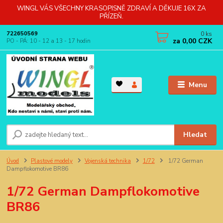
WINGL VÁS VŠECHNY KRASOPISNĚ ZDRAVÍ A DĚKUJE 16X ZA
PŘÍZEŇ.
0
ks
722650569
za
0,00 CZK
PO - PÁ: 10 - 12 a 13 - 17 hodin
Menu
Hledat
Úvod
Plastové modely
Vojenská technika
1/72
1/72 German
Dampflokomotive BR86
1/72 German Dampflokomotive
BR86