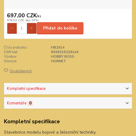
697,00 CZK
/
ks
576,03 CZK
bez DPH
Přidat do košíku
Číslo produktu:
HB2914
EAN kód:
6939319229144
Výrobce:
HOBBY BOSS
Dovozce:
HORNET
Do oblíbených
Kompletní specifikace
Komentáře
0
Kompletní specifikace
Stavebnice modelu bojové a železniční techniky.