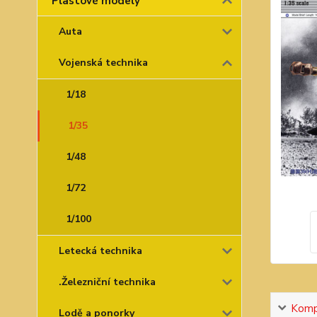
Plastové modely
Auta
Vojenská technika
1/18
1/35
1/48
1/72
1/100
Letecká technika
.Železniční technika
Kompl
Lodě a ponorky