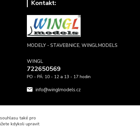
Kontakt:
MODELY - STAVEBNICE, WINGLMODELS
WINGL
722650569
PO - PÁ: 10 - 12 a 13 - 17 hodin
info@winglmodels.cz
 souhlasu také pro
žete kdykoli upravit