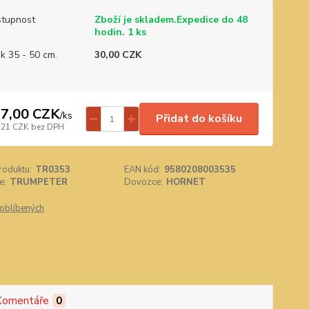
tupnost
Zboží je skladem.Expedice do 48
hodin. 1 ks
ik 35 - 50 cm.
30,00 CZK
7,00 CZK
/
ks
Přidat do košíku
,21 CZK
bez DPH
roduktu:
TR0353
EAN kód:
9580208003535
e:
TRUMPETER
Dovozce:
HORNET
oblíbených
Komentáře
0