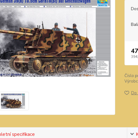
Dos
Bal
47
394
Číslo p
Výrobc
Do 
etní specifikace