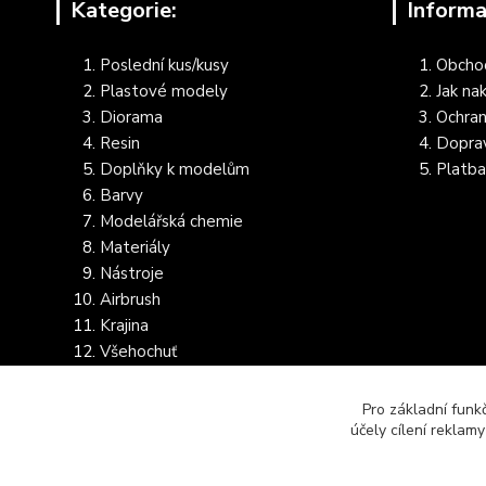
Kategorie:
Informa
Poslední kus/kusy
Obcho
Plastové modely
Jak na
Diorama
Ochran
Resin
Dopra
Doplňky k modelům
Platba
Barvy
Modelářská chemie
Materiály
Nástroje
Airbrush
Krajina
Všehochuť
Dostupnost dalšího zboží
Pro základní funk
účely cílení reklam