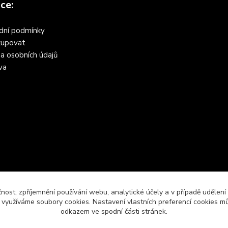
ce:
dní podmínky
kupovat
a osobních údajů
va
čnost, zpříjemnění používání webu, analytické účely a v případě udělení
y využíváme soubory cookies. Nastavení vlastních preferencí cookies mů
odkazem ve spodní části stránek.