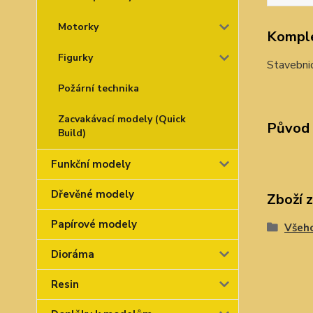
Motorky
Komple
Figurky
Stavebni
Požární technika
Zacvakávací modely (Quick
Původ 
Build)
Funkční modely
Dřevěné modely
Zboží 
Papírové modely
Všeho
Dioráma
Resin