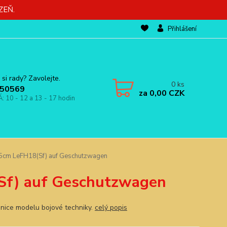
ZEŇ.
Přihlášení
 si rady? Zavolejte.
0
ks
50569
za
0,00 CZK
Á: 10 - 12 a 13 - 17 hodin
5cm LeFH18(Sf) auf Geschutzwagen
Sf) auf Geschutzwagen
nice modelu bojové techniky.
celý popis