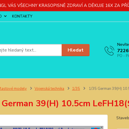
GL VÁS VŠECHNY KRASOPISNĚ ZDRAVÍ A DĚKUJE 16X ZA PŘÍ
O
KONTAKTY
Nevíte
Hledat
7226
PO - P
lastové modely
Vojenská technika
1/35
1/35 German 39(H) 10.
 German 39(H) 10.5cm LeFH18(
Staveb