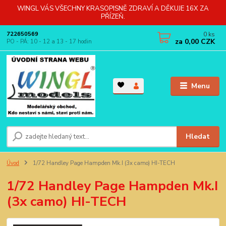
WINGL VÁS VŠECHNY KRASOPISNĚ ZDRAVÍ A DĚKUJE 16X ZA
PŘÍZEŇ.
0
ks
722650569
za
0,00 CZK
PO - PÁ: 10 - 12 a 13 - 17 hodin
Menu
Hledat
Úvod
1/72 Handley Page Hampden Mk.I (3x camo) HI-TECH
1/72 Handley Page Hampden Mk.I
(3x camo) HI-TECH