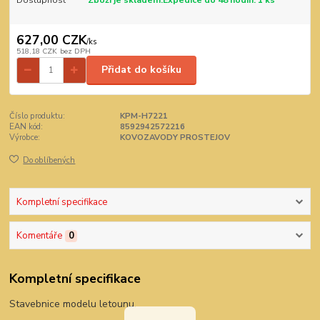
627,00 CZK
/
ks
518,18 CZK
bez DPH
Přidat do košíku
Číslo produktu:
KPM-H7221
EAN kód:
8592942572216
Výrobce:
KOVOZAVODY PROSTEJOV
Do oblíbených
Kompletní specifikace
Komentáře
0
Kompletní specifikace
Stavebnice modelu letounu.