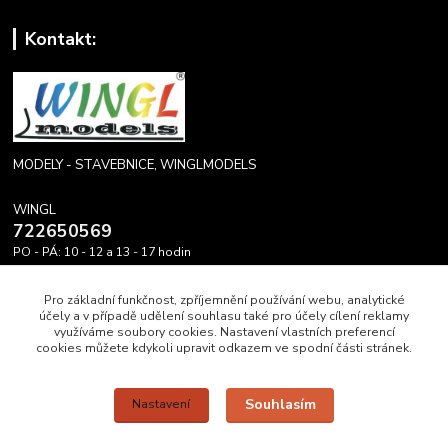
Kontakt:
MODELY - STAVEBNICE, WINGLMODELS
WINGL
722650569
PO - PÁ: 10 - 12 a 13 - 17 hodin
info@winglmodels.cz
Pro základní funkčnost, zpříjemnění používání webu, analytické
účely a v případě udělení souhlasu také pro účely cílení reklamy
využíváme soubory cookies. Nastavení vlastních preferencí
cookies můžete kdykoli upravit odkazem ve spodní části stránek.
Upravit sběr cookies.
Souhlasím
Nastavení