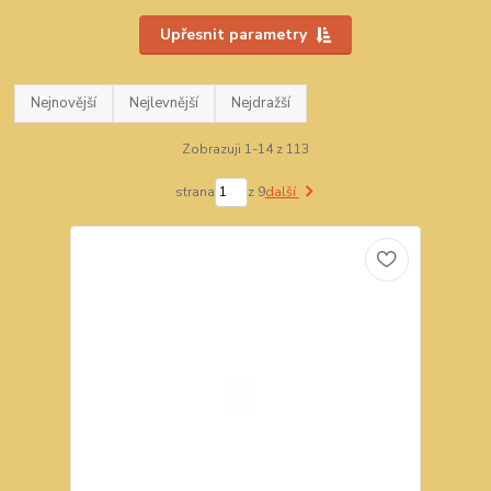
Upřesnit parametry
Nejnovější
Nejlevnější
Nejdražší
Zobrazuji 1-14 z 113
strana
z 9
další