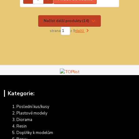
Načíst další produkty (14)
strana
z 9
další
Kategorie:
Poslední kus/kusy
Plastové modely
Diorama
Resin
Doplňky k modelům