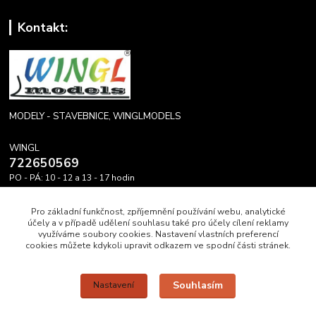
Kontakt:
MODELY - STAVEBNICE, WINGLMODELS
WINGL
722650569
PO - PÁ: 10 - 12 a 13 - 17 hodin
info@winglmodels.cz
Pro základní funkčnost, zpříjemnění používání webu, analytické
účely a v případě udělení souhlasu také pro účely cílení reklamy
využíváme soubory cookies. Nastavení vlastních preferencí
cookies můžete kdykoli upravit odkazem ve spodní části stránek.
Upravit sběr cookies.
Souhlasím
Nastavení