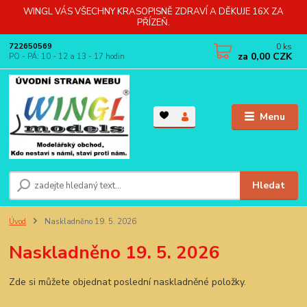
WINGL VÁS VŠECHNY KRASOPISNĚ ZDRAVÍ A DĚKUJE 16X ZA
PŘÍZEŇ.
0
ks
722650569
za
0,00 CZK
PO - PÁ: 10 - 12 a 13 - 17 hodin
Menu
Hledat
Úvod
Naskladněno 19. 5. 2026
Naskladněno 19. 5. 2026
Zde si můžete objednat poslední naskladněné položky.